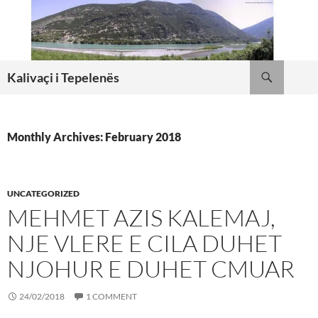
Skip
to
content
Search
Kalivaçi i Tepelenës
Monthly Archives: February 2018
UNCATEGORIZED
MEHMET AZIS KALEMAJ,
NJE VLERE E CILA DUHET
NJOHUR E DUHET CMUAR
24/02/2018
1 COMMENT