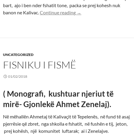
bart, ajo i ben nder fshatit tone, packa se prej kohesh nuk
Mehmet Azis Kalemaj, nje vl
banon ne Kalivac.
Continue reading
→
UNCATEGORIZED
FISNIKU I FISMË
01/02/2018
( Monografi, kushtuar njeriut të
mirë- Gjonlekë Ahmet Zenelaj).
Në mëhallën Ahmetaj të Kalivaçit të Tepelenës, në fund të asaj
pjerrësie që zbret, nga shkolla e fshatit, në fushën e tij, jeton,
prej kohësh, një komunitet luftarak; ai i Zenelajve.