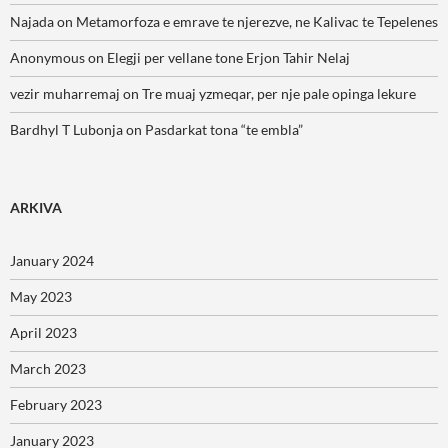
Najada
on
Metamorfoza e emrave te njerezve, ne Kalivac te Tepelenes
Anonymous
on
Elegji per vellane tone Erjon Tahir Nelaj
vezir muharremaj
on
Tre muaj yzmeqar, per nje pale opinga lekure
Bardhyl T Lubonja
on
Pasdarkat tona “te embla”
ARKIVA
January 2024
May 2023
April 2023
March 2023
February 2023
January 2023