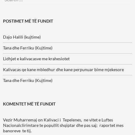
for:
POSTIMET MË TË FUNDIT
Dajo Halili (kujtime)
Tana dhe Ferriku (Kujtime)
Lidhjet e kalivacasve me krahesiotet
Kalivacas qe kane mbledhur dhe kane perpunuar bime mjekesore
Tana dhe Ferriku (Kujtime)
KOMENTET MË TË FUNDIT
Vezir Muharremaj
on
Kalivaci i Tepelenes, ne vitet e Luftes
Nacionalclirimtare te popullit shqiptar dhe pas saj; raportet mes
banoreve te tij.