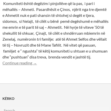
Komuniteti është degëzim i pinjollëve që la pas, i pari i
mëhallës – Ahmeti. Pasardhësit e Çinos, njërit nga tre djemtë
e Ahmetit nuk e pati shansin të shtohej si degët e tjera,
sidomos, si Nelajt, të cilët u bënë pemë degëshumë e mëhallës
me emrin e të parit të saj – Ahmetit. Në hyrje të viteve ’50 të
shekullit të shkuar, Çinajt, të cilët e shndërruan mbiemrin në
Zenelaj, numëronin tri familje: atë të Ahmet Selfos dhe vëllait
të tij – Novruzit dhe të Mane Tafilit. Në vitet që pasuan,
familjet e “ ngushta” të këtij komuniteti u shtuan e u shumuan
dhe “pushtuan” disa treva, brenda vendit e jashtë tij.
Fisniku i fismë
Continue reading
→
KËRKO
Search