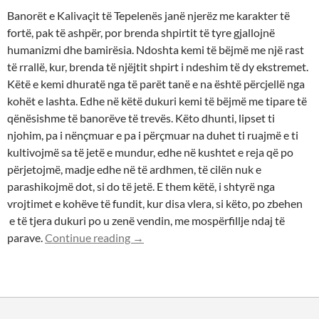
Banorët e Kalivaçit të Tepelenës janë njerëz me karakter të
fortë, pak të ashpër, por brenda shpirtit të tyre gjallojnë
humanizmi dhe bamirësia. Ndoshta kemi të bëjmë me një rast
të rrallë, kur, brenda të njëjtit shpirt i ndeshim të dy ekstremet.
Këtë e kemi dhuratë nga të parët tanë e na është përcjellë nga
kohët e lashta. Edhe në këtë dukuri kemi të bëjmë me tipare të
qënësishme të banorëve të trevës. Këto dhunti, lipset ti
njohim, pa i nënçmuar e pa i përçmuar na duhet ti ruajmë e ti
kultivojmë sa të jetë e mundur, edhe në kushtet e reja që po
përjetojmë, madje edhe në të ardhmen, të cilën nuk e
parashikojmë dot, si do të jetë. E them këtë, i shtyrë nga
vrojtimet e kohëve të fundit, kur disa vlera, si këto, po zbehen
e të tjera dukuri po u zenë vendin, me mospërfillje ndaj të
Bamirësia në Kalivaç të Tepelenës
parave.
Continue reading
→