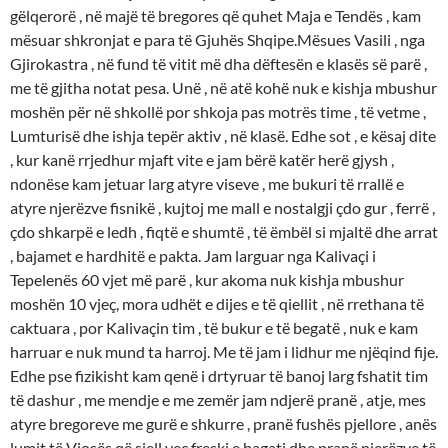
gëlqerorë , në majë të bregores që quhet Maja e Tendës , kam
mësuar shkronjat e para të Gjuhës Shqipe.Mësues Vasili , nga
Gjirokastra , në fund të vitit më dha dëftesën e klasës së parë ,
me të gjitha notat pesa. Unë , në atë kohë nuk e kishja mbushur
moshën për në shkollë por shkoja pas motrës time , të vetme ,
Lumturisë dhe ishja tepër aktiv , në klasë. Edhe sot , e kësaj dite
, kur kanë rrjedhur mjaft vite e jam bërë katër herë gjysh ,
ndonëse kam jetuar larg atyre viseve , me bukuri të rrallë e
atyre njerëzve fisnikë , kujtoj me mall e nostalgji çdo gur , ferrë ,
çdo shkarpë e ledh , fiqtë e shumtë , të ëmbël si mjaltë dhe arrat
, bajamet e hardhitë e pakta. Jam larguar nga Kalivaçi i
Tepelenës 60 vjet më parë , kur akoma nuk kishja mbushur
moshën 10 vjeç, mora udhët e dijes e të qiellit , në rrethana të
caktuara , por Kalivaçin tim , të bukur e të begatë , nuk e kam
harruar e nuk mund ta harroj. Me të jam i lidhur me njëqind fije.
Edhe pse fizikisht kam qenë i drtyruar të banoj larg fshatit tim
të dashur , me mendje e me zemër jam ndjerë pranë , atje, mes
atyre bregoreve me gurë e shkurre , pranë fushës pjellore , anës
lumit të Vjosës që sjell veç freski e bagati dhe pranë njerëzve të