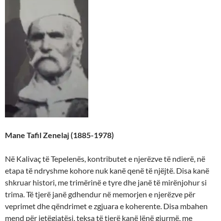
Mane Tafil Zenelaj (1885-1978)
Në Kalivaç të Tepelenës, kontributet e njerëzve të ndierë, në
etapa të ndryshme kohore nuk kanë qenë të njëjtë. Disa kanë
shkruar histori, me trimërinë e tyre dhe janë të mirënjohur si
trima. Të tjerë janë gdhendur në memorjen e njerëzve për
veprimet dhe qëndrimet e zgjuara e koherente. Disa mbahen
mend për jetëgjatësi, teksa të tjerë kanë lënë gjurmë, me