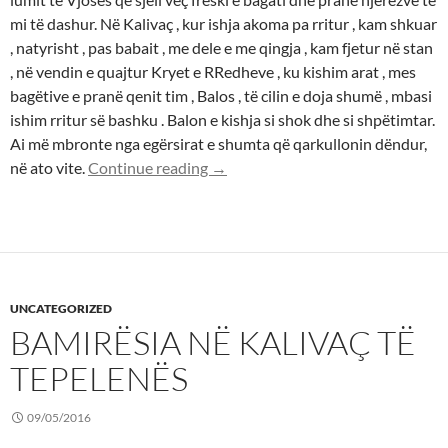
mi të dashur. Në Kalivaç , kur ishja akoma pa rritur , kam shkuar
, natyrisht , pas babait , me dele e me qingja , kam fjetur në stan
, në vendin e quajtur Kryet e RRedheve , ku kishim arat , mes
bagëtive e pranë qenit tim , Balos , të cilin e doja shumë , mbasi
ishim rritur së bashku . Balon e kishja si shok dhe si shpëtimtar.
Ai më mbronte nga egërsirat e shumta që qarkullonin dëndur,
R E F L E K S I O N E (Një pohim i s
në ato vite.
Continue reading
→
UNCATEGORIZED
BAMIRËSIA NË KALIVAÇ TË
TEPELENËS
09/05/2016