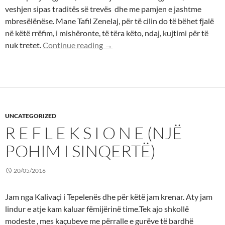
veshjen sipas traditës së trevës dhe me pamjen e jashtme
mbresëlënëse. Mane Tafil Zenelaj, për të cilin do të bëhet fjalë
në këtë rrëfim, i mishëronte, të tëra këto, ndaj, kujtimi për të
Xha Manja
nuk tretet.
Continue reading
→
UNCATEGORIZED
R E F L E K S I O N E (NJË
POHIM I SINQERTË)
20/05/2016
Jam nga Kalivaçi i Tepelenës dhe për këtë jam krenar. Aty jam
lindur e atje kam kaluar fëmijërinë time.Tek ajo shkollë
modeste , mes kaçubeve me përralle e gurëve të bardhë