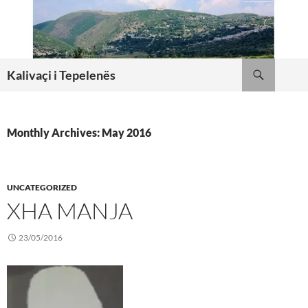
Skip
to
content
Search
Kalivaçi i Tepelenës
Monthly Archives: May 2016
UNCATEGORIZED
XHA MANJA
23/05/2016