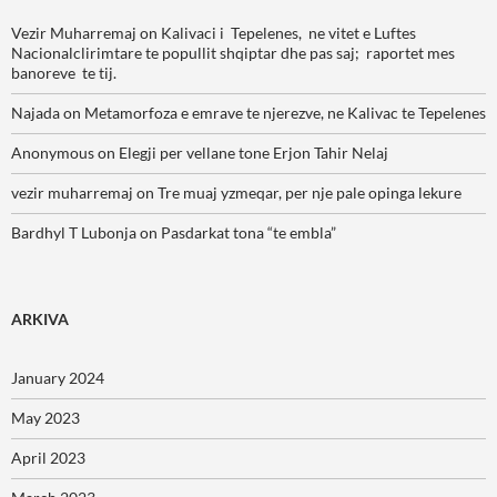
Vezir Muharremaj
on
Kalivaci i Tepelenes, ne vitet e Luftes
Nacionalclirimtare te popullit shqiptar dhe pas saj; raportet mes
banoreve te tij.
Najada
on
Metamorfoza e emrave te njerezve, ne Kalivac te Tepelenes
Anonymous
on
Elegji per vellane tone Erjon Tahir Nelaj
vezir muharremaj
on
Tre muaj yzmeqar, per nje pale opinga lekure
Bardhyl T Lubonja
on
Pasdarkat tona “te embla”
ARKIVA
January 2024
May 2023
April 2023