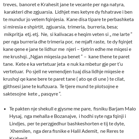
treves, banoret e Krahesit jane te vecante per nga natyra,
karakteri dhe zgjuarsia. Lidhjet mes ketyre dy fshatrave i ben
te mundur jo vetem fqinjesia. Kane disa tipare te perbashketa
si miresia e shpirtit, zgjuarsia, trimeria, burreria, besa;
mikpritja etj. etj. Ne, si kalivacas e heqim veten si „ me larte “
per nga burreria dhe trimeria por, ne mjaft raste, te dy fqinjet
kane qene e jane te lidhur me njeri – tjetrin edhe me miqesi e
me krushqi. „Ngjan miqesia pa benet “ – kane thene te paret
tane. Kete e ka vertetuar jeta e nuk ka mbetur gje per t’u
vertetuar. Po sjell ne vemendjen tuaj disa lidhje miqesie e
krushqi qe kane bere te paret tane ( ato qe di une ) te cilat,
gjithsesi jane te kufizuara. Te tjere mund te plotsojne e
saktesojne kete „ pasqyre “.
Te pakten nje shekull e gjysme me pare, fisniku Barjam Malo
Hysaj, nga mehalla e Bozanajve, i hodhi syte nga fqinji i
Lindjes, per te perzgjedhur bashkeshorten e tij te dyte,
Xhemilen, nga dera fisnike e Halil Ademit, ne Reres te
Krahesit.