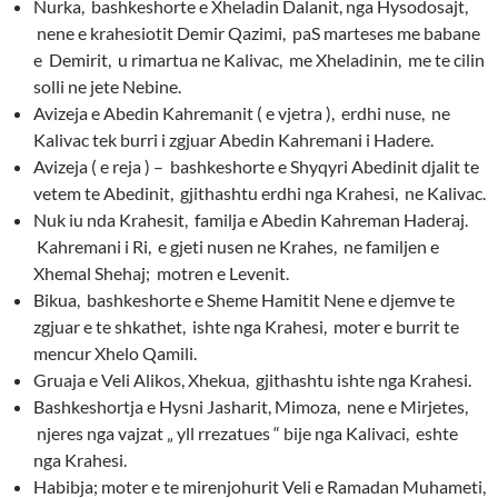
Nurka, bashkeshorte e Xheladin Dalanit, nga Hysodosajt,
nene e krahesiotit Demir Qazimi, paS marteses me babane
e Demirit, u rimartua ne Kalivac, me Xheladinin, me te cilin
solli ne jete Nebine.
Avizeja e Abedin Kahremanit ( e vjetra ), erdhi nuse, ne
Kalivac tek burri i zgjuar Abedin Kahremani i Hadere.
Avizeja ( e reja ) – bashkeshorte e Shyqyri Abedinit djalit te
vetem te Abedinit, gjithashtu erdhi nga Krahesi, ne Kalivac.
Nuk iu nda Krahesit, familja e Abedin Kahreman Haderaj.
Kahremani i Ri, e gjeti nusen ne Krahes, ne familjen e
Xhemal Shehaj; motren e Levenit.
Bikua, bashkeshorte e Sheme Hamitit Nene e djemve te
zgjuar e te shkathet, ishte nga Krahesi, moter e burrit te
mencur Xhelo Qamili.
Gruaja e Veli Alikos, Xhekua, gjithashtu ishte nga Krahesi.
Bashkeshortja e Hysni Jasharit, Mimoza, nene e Mirjetes,
njeres nga vajzat „ yll rrezatues “ bije nga Kalivaci, eshte
nga Krahesi.
Habibja; moter e te mirenjohurit Veli e Ramadan Muhameti,