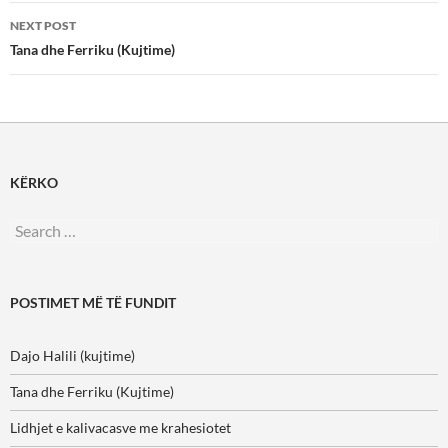
NEXT POST
Tana dhe Ferriku (Kujtime)
KËRKO
Search
for:
POSTIMET MË TË FUNDIT
Dajo Halili (kujtime)
Tana dhe Ferriku (Kujtime)
Lidhjet e kalivacasve me krahesiotet