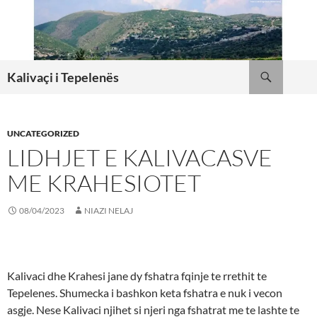
Skip
to
content
Search
Kalivaçi i Tepelenës
UNCATEGORIZED
LIDHJET E KALIVACASVE
ME KRAHESIOTET
08/04/2023
NIAZI NELAJ
Kalivaci dhe Krahesi jane dy fshatra fqinje te rrethit te
Tepelenes. Shumecka i bashkon keta fshatra e nuk i vecon
asgje. Nese Kalivaci njihet si njeri nga fshatrat me te lashte te