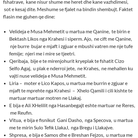
fshatrave, kane nisur shume me heret dhe kane vazhdimesi,
sot e kesaj dite. Meshume se fjalet na bindin shembujt. Faktet
flasin me gjuhen qe dine:
Velideja e Musa Mehmetit u martua me Qanine, te birin e
Bektash Likos nga Krahesi i siperm. Ajo, ne cift me Qanine,
nje burre bujar e mjaft i zgjuar e mbushi vatren me nje tufe
femije; njeri me i mire se tjeetri.
Qeribaja, bije e te mirenjohurit kryeplak te fshatit Cizo
Selfo Agaj, u plak e nderroi jete, ne Krahes, ne mehallen ku
vajti nuse velideja e Musa Mehmetit.
Liria – moter e Lico Kapos, u martua me burrin e zgjuar e
mjaft te mprehte nga Krahesi – Xhelo Qamili i cili kishte te
martuar martuar motren ne Llakaj.
E bija e Ali XHelilit nga Hasanbegajt eshte martuar ne Reres,
me Reufin.
Vitua, e bija e fisnikut Gani Dasho, nga Specova, u martua
me te mirin Sulo Tefik LlakaJ, nga Bregu i Llakajve.
Shpresa, e bija e Samos dhe e Breshan Fejzos, u martua me