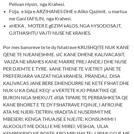
Pelivan Hysin, nga Krahesi.
Fizja, e bija e ARZIHANES DHE e Aliko Qazimit, u martua
me Gani tAFILIN, nga Krahesi.
xHEKA , MOTER E gEZIM kALOS, NGA hYSODOSAJT,
GJITHASHTU VAJTI NUSE NE kRAHES.
Por mes banoreve te te dy fshatrave KRUSHQITE NUK KANE
QENE TE NJEANESHME. sIC KANE DHENE KALIVACASIT,
VAJZA NE kRAHES KANE MARRE PREJ ANDEJ DHE NUSE
PER DJEMTE E TYRE. kANE THENE TE VJETRIT: jANE TE
PREFERUARA VAJZAT NGA kRAHESI, PRANDAJ, DISA
KALIVACAS JANE BERE DHENDURRE NE KETE FSHAT DHE
NUK U KA DALE KEQ! e VERTETE KJO PRAKTIKE QE
BURON NGA SHEKUJT. dISA TIPARE TE PERBASHKETA QE
KANE BNORET E TE DY FSHATRAVE FQINJE, I AFROJNE
ATA ME NJERI-TJETRIN. tRADITA E NUSERIMIT ME
MBESERI; KENGA THUAJSE E NJEJTE; KONSUMIMI I
ALKOOLIT ME DOLLI E ME MIREI; VESHJA, ULJA
KEMBEKRYQ NE POSTE APO MBI SHILTE; URIMI GOJE ME