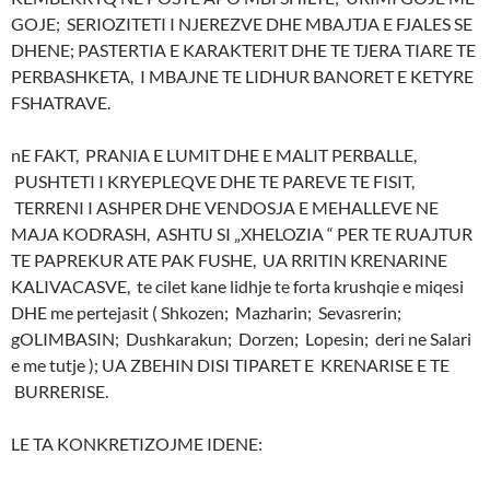
GOJE; SERIOZITETI I NJEREZVE DHE MBAJTJA E FJALES SE
DHENE; PASTERTIA E KARAKTERIT DHE TE TJERA TIARE TE
PERBASHKETA, I MBAJNE TE LIDHUR BANORET E KETYRE
FSHATRAVE.
nE FAKT, PRANIA E LUMIT DHE E MALIT PERBALLE,
PUSHTETI I KRYEPLEQVE DHE TE PAREVE TE FISIT,
TERRENI I ASHPER DHE VENDOSJA E MEHALLEVE NE
MAJA KODRASH, ASHTU SI „XHELOZIA “ PER TE RUAJTUR
TE PAPREKUR ATE PAK FUSHE, UA RRITIN KRENARINE
KALIVACASVE, te cilet kane lidhje te forta krushqie e miqesi
DHE me pertejasit ( Shkozen; Mazharin; Sevasrerin;
gOLIMBASIN; Dushkarakun; Dorzen; Lopesin; deri ne Salari
e me tutje ); UA ZBEHIN DISI TIPARET E KRENARISE E TE
BURRERISE.
LE TA KONKRETIZOJME IDENE: