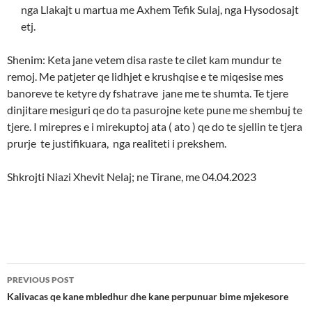
nga Llakajt u martua me Axhem Tefik Sulaj, nga Hysodosajt
etj.
Shenim: Keta jane vetem disa raste te cilet kam mundur te
remoj. Me patjeter qe lidhjet e krushqise e te miqesise mes
banoreve te ketyre dy fshatrave jane me te shumta. Te tjere
dinjitare mesiguri qe do ta pasurojne kete pune me shembuj te
tjere. I mirepres e i mirekuptoj ata ( ato ) qe do te sjellin te tjera
prurje te justifikuara, nga realiteti i prekshem.
Shkrojti Niazi Xhevit Nelaj; ne Tirane, me 04.04.2023
Post
PREVIOUS POST
navigation
Kalivacas qe kane mbledhur dhe kane perpunuar bime mjekesore