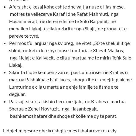
Afersisht e kesaj kohe eshte dhe vajtja nuse e Hasimese,
motres te vellezerve Karafil dhe Refat Mahmuti, nga
Hasanimerajt, ne deren e fisme te Sulo Barjamit, ne
mehallen Llakaj, e cila ka zbritur nga Silajt, ne pronat e te
pareve te tyre.
Per mos t’u larguar nga ky breg, ne vitet ‚50 te shekullit qe
shkoi, ne kete dere hyri nuse Lumturia e Xhevit Malkos,
nga Nelajt e Kalivacit, e cila u martua me te mirin Tefik Sulo
Llakaj.
Sikur ta hiqte kemben zvarre, pas Lumturise, ne Krahes u
martua Pashakua e Isuf Jaces, shoqe dhe e tenjejtit gjak me
Lumturine e cila u martua ne enje familje te fisme e te
degjuar.
Pas saj, sikur ta kishin bere me fjale, ne Krahes u martua
Sherua e Zenel Novruzit, nga Hasanbegajt,
bashkemoshatare dhe shoqe shkolle me dy te parat.
Lidhjet miqesore dhe krushqite mes fshatareve te te dy