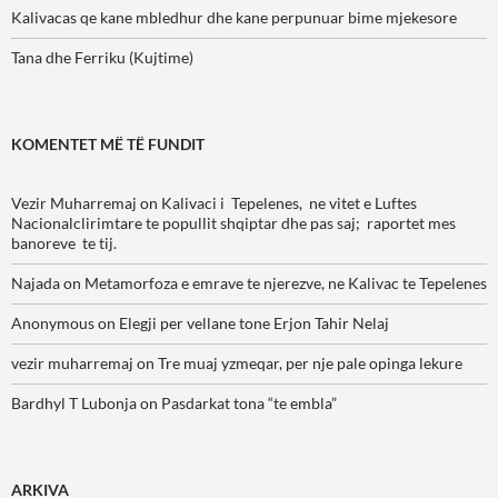
Kalivacas qe kane mbledhur dhe kane perpunuar bime mjekesore
Tana dhe Ferriku (Kujtime)
KOMENTET MË TË FUNDIT
Vezir Muharremaj
on
Kalivaci i Tepelenes, ne vitet e Luftes
Nacionalclirimtare te popullit shqiptar dhe pas saj; raportet mes
banoreve te tij.
Najada
on
Metamorfoza e emrave te njerezve, ne Kalivac te Tepelenes
Anonymous
on
Elegji per vellane tone Erjon Tahir Nelaj
vezir muharremaj
on
Tre muaj yzmeqar, per nje pale opinga lekure
Bardhyl T Lubonja
on
Pasdarkat tona “te embla”
ARKIVA