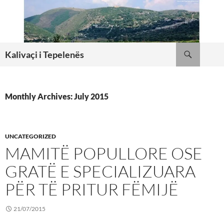
Skip
to
content
Search
Kalivaçi i Tepelenës
Monthly Archives: July 2015
UNCATEGORIZED
MAMITË POPULLORE OSE
GRATË E SPECIALIZUARA
PËR TË PRITUR FËMIJË
21/07/2015