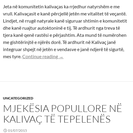
Jeta në komunitetin kalivaças ka rrjedhur natyrshëm e me
vrull. Kalivaçasit e kanë përcjellë jetën me vitalitet të veçantë.
Lindjet, në rrugë natyrale kanë siguruar shtimin e komunitetit
dhe kanë ruajtur autoktoninë e tij. Të ardhurit nga treva të
tjera kanë qenë rastësi e përjashtim. Ata mund të numërohen
me gishtërinjtë e njërës dorë. Të ardhurit në Kalivaç janë
integruar shpejt në jetën e vendasve e janë ndjerë të sigurtë,
Mamitë popullore ose gratë e speciali
mes tyre.
Continue reading
→
UNCATEGORIZED
MJEKËSIA POPULLORE NË
KALIVAÇ TË TEPELENËS
01/07/2015