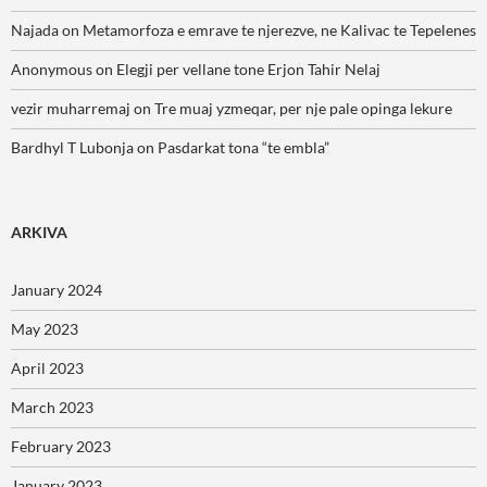
Najada
on
Metamorfoza e emrave te njerezve, ne Kalivac te Tepelenes
Anonymous
on
Elegji per vellane tone Erjon Tahir Nelaj
vezir muharremaj
on
Tre muaj yzmeqar, per nje pale opinga lekure
Bardhyl T Lubonja
on
Pasdarkat tona “te embla”
ARKIVA
January 2024
May 2023
April 2023
March 2023
February 2023
January 2023