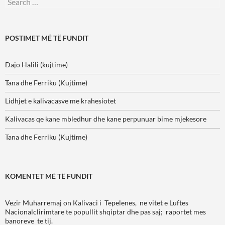
for:
POSTIMET MË TË FUNDIT
Dajo Halili (kujtime)
Tana dhe Ferriku (Kujtime)
Lidhjet e kalivacasve me krahesiotet
Kalivacas qe kane mbledhur dhe kane perpunuar bime mjekesore
Tana dhe Ferriku (Kujtime)
KOMENTET MË TË FUNDIT
Vezir Muharremaj
on
Kalivaci i Tepelenes, ne vitet e Luftes
Nacionalclirimtare te popullit shqiptar dhe pas saj; raportet mes
banoreve te tij.