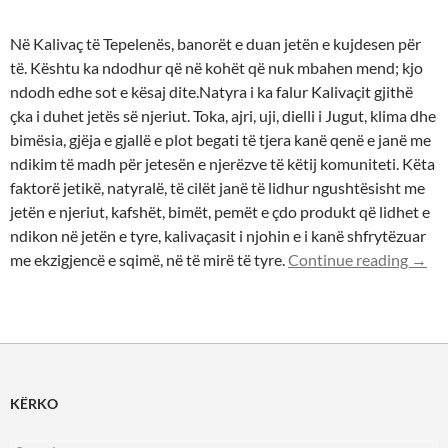
Në Kalivaç të Tepelenës, banorët e duan jetën e kujdesen për
të. Kështu ka ndodhur që në kohët që nuk mbahen mend; kjo
ndodh edhe sot e kësaj dite.Natyra i ka falur Kalivaçit gjithë
çka i duhet jetës së njeriut. Toka, ajri, uji, dielli i Jugut, klima dhe
bimësia, gjëja e gjallë e plot begati të tjera kanë qenë e janë me
ndikim të madh për jetesën e njerëzve të këtij komuniteti. Këta
faktorë jetikë, natyralë, të cilët janë të lidhur ngushtësisht me
jetën e njeriut, kafshët, bimët, pemët e çdo produkt që lidhet e
ndikon në jetën e tyre, kalivaçasit i njohin e i kanë shfrytëzuar
Mjekë
me ekzigjencë e sqimë, në të mirë të tyre.
Continue reading
→
KËRKO
Search