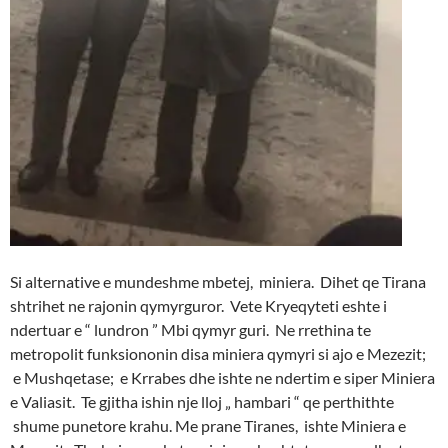
Si alternative e mundeshme mbetej, miniera. Dihet qe Tirana
shtrihet ne rajonin qymyrguror. Vete Kryeqyteti eshte i
ndertuar e “ lundron ” Mbi qymyr guri. Ne rrethina te
metropolit funksiononin disa miniera qymyri si ajo e Mezezit;
e Mushqetase; e Krrabes dhe ishte ne ndertim e siper Miniera
e Valiasit. Te gjitha ishin nje lloj „ hambari “ qe perthithte
shume punetore krahu. Me prane Tiranes, ishte Miniera e