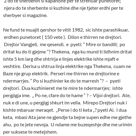
2 do te sherbenin si kapanone per te strehuar punetoret;
njera do te sherbente si kuzhine dhe nje tjeter erdhi per te
sherbyer si magazine.
Ne fund te muajit qershor te vitit 1982, sic ishte parashikuar,
erdhen punetoret ( 150 vete ). Dilon e thirren ne drejtori.
Drejtor Vangjeli, me qesendi, e pyeti: “ Mire or bandill; po
dritat ku do ti gjejme ”? Thekena, nga ku mund ti lidhnim dritat
ishte 5 km larg dhe shtrirja e linjes elektrike ishte mjaft e
veshtire. Derisa u shtrua linja elektrike nga Thekena, cuam ne
Baze nje grup elektrik. Perseri me thirren ne drejtorine e
ndermarrjes. “ Po si kuzhinier ke do te marresh ”? – pyeti
drejtori. Dua kuzhinieret me te mire te ndermarrjes; ishte
pergjigja ime. „ Po ne, cfare do te hame “ ? – Vijoi drejtori. Ate,
nuk e di une, u pergjigj shkurt im vella. Mirepo Drejtori nuk i
kishte mbaruar meraqet. „Perse i do ti keta „? pyeti Ai. I dua
keta, mbasi Ata jane ne gjendje ta bejne supen edhe me gjethe
ahu, po te jete nevoja. U ndame me buzeqeshje dhe me urimin
per suksese te metejshem.