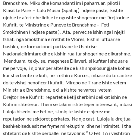
Brendshme. Miku dhe komandanti im i paharruar, piloti i
Klasit te Pare – Lulo Musai (Spahaj ) ndjese paste; kishte
njohje te afert dhe lidhje te ngushte shoqerore me Drejtorin e
Kufirit, te Ministrine e Puneve te Brendshme – Feti
Smokthinen ( ndjese paste ). Ata, pervec se ishin nga i njejti
fshat, nga Smokthina e rrethit te Vlores, kishin luftuar se
bashku, ne formacionet partizane te Ushtrise
Nacionalclirimtare dhe e kishin ruajtur shoqerine e dikurshme.
Menduam, te dy, se, meqenese Dilaveri, si kufitar i shquar e
me pervoje, i njohur per aftesite qe kish shpalosur gjate kohes
kur sherbente ne kufi, ne rrethin e Korces, mbase do te cante e
do te vishej nenoficer i kufirit. Mirepo ne Tirane ishte vetem
Ministria e Brendshme, e cila kishte ne vartesi vetem
Drejtorine e Kufirit; repartet e ketij sherbimi delikat ishin ne
Kufirin shteteror. Them se takimi ishte teper interesant, mbasi
Luloja bisedoi me Fetine, si miq te lashte e njerez me
reputacion ne sektoret perkates. Ne nje cast, Luloja iu drejtua
bashkebiseduesit me fryme mirekuptimi dhe ne intimitet, i tha
shtetarit qe kishte perballe, ne tavoline: “ O Feti ! A i veshtron