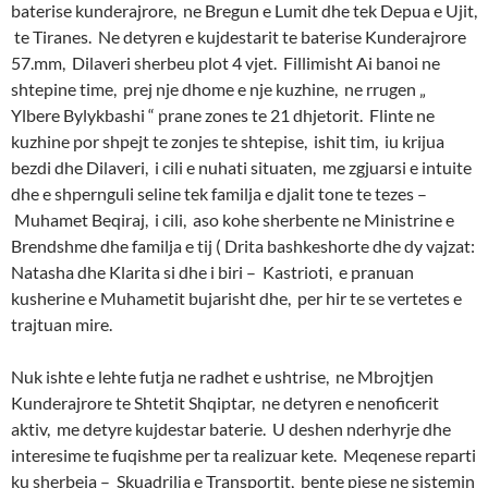
baterise kunderajrore, ne Bregun e Lumit dhe tek Depua e Ujit,
te Tiranes. Ne detyren e kujdestarit te baterise Kunderajrore
57.mm, Dilaveri sherbeu plot 4 vjet. Fillimisht Ai banoi ne
shtepine time, prej nje dhome e nje kuzhine, ne rrugen „
Ylbere Bylykbashi “ prane zones te 21 dhjetorit. Flinte ne
kuzhine por shpejt te zonjes te shtepise, ishit tim, iu krijua
bezdi dhe Dilaveri, i cili e nuhati situaten, me zgjuarsi e intuite
dhe e shpernguli seline tek familja e djalit tone te tezes –
Muhamet Beqiraj, i cili, aso kohe sherbente ne Ministrine e
Brendshme dhe familja e tij ( Drita bashkeshorte dhe dy vajzat:
Natasha dhe Klarita si dhe i biri – Kastrioti, e pranuan
kusherine e Muhametit bujarisht dhe, per hir te se vertetes e
trajtuan mire.
Nuk ishte e lehte futja ne radhet e ushtrise, ne Mbrojtjen
Kunderajrore te Shtetit Shqiptar, ne detyren e nenoficerit
aktiv, me detyre kujdestar baterie. U deshen nderhyrje dhe
interesime te fuqishme per ta realizuar kete. Meqenese reparti
ku sherbeja – Skuadrilja e Transportit, bente pjese ne sistemin