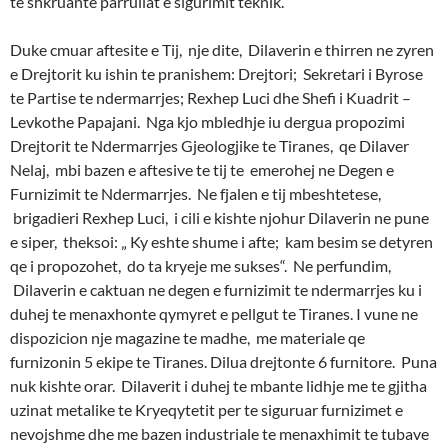
te shkruante parrullat e sigurimit teknik.
Duke cmuar aftesite e Tij, nje dite, Dilaverin e thirren ne zyren
e Drejtorit ku ishin te pranishem: Drejtori; Sekretari i Byrose
te Partise te ndermarrjes; Rexhep Luci dhe Shefi i Kuadrit –
Levkothe Papajani. Nga kjo mbledhje iu dergua propozimi
Drejtorit te Ndermarrjes Gjeologjike te Tiranes, qe Dilaver
Nelaj, mbi bazen e aftesive te tij te emerohej ne Degen e
Furnizimit te Ndermarrjes. Ne fjalen e tij mbeshtetese,
brigadieri Rexhep Luci, i cili e kishte njohur Dilaverin ne pune
e siper, theksoi: „ Ky eshte shume i afte; kam besim se detyren
qe i propozohet, do ta kryeje me sukses“. Ne perfundim,
Dilaverin e caktuan ne degen e furnizimit te ndermarrjes ku i
duhej te menaxhonte qymyret e pellgut te Tiranes. I vune ne
dispozicion nje magazine te madhe, me materiale qe
furnizonin 5 ekipe te Tiranes. Dilua drejtonte 6 furnitore. Puna
nuk kishte orar. Dilaverit i duhej te mbante lidhje me te gjitha
uzinat metalike te Kryeqytetit per te siguruar furnizimet e
nevojshme dhe me bazen industriale te menaxhimit te tubave