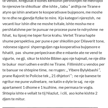
te vendit. Rregullat e kohes kerkonin perthithjen ne metropol
te njerezve te shkolluar dhe ishte „ tabu “ ardhja ne Tirane e
atyre qe ishin anetare te kooperativave bujqesore, me moshe
te re dhe ne gjendje fizike te mire. Kjo kategori njerezish, ne
vecanti kur ishin dhe ne moshe tvitale, ishte mosha me e
pershtatshme per te punuar ne procese pune te ndryshme ne
fshat, ku lipsej me teper force krahu. Vertet Tirana hapte
shume perspektiva, per pune e per shkollim por Dilaverit tone,
ndonese siguroi shpernguljen nga kooperativa bujqesore e
fshatit, pas shume peripecirave dhe e mbante ate ne vend te
sigurte, ne gji, sikur te kishte Biblen apo nje hajmali, ne nje dite
te bukur mori udhen e erdhi ne Tirane. Fillimisht u vendos per
te banuar ne shtepine time, ne rrugen: „ Ylbere Bylykbashi “,
prane Rajonit te Policise tek „ 21 dhjetori “; ne nje banese te
ngritur me pune vullnetare, ne katin e dyte te saj, ne nje
apartament 1 dhome e 1 kuzhine, me permasa te vogla.
Shtepia ishte e vellait te tij Niaziut, i cili, aso kohe kishte 2
djem te mitur.