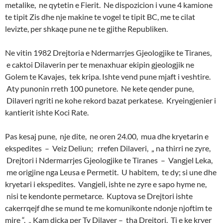
metalike, ne qytetin e Fierit. Ne dispozicion i vune 4 kamione
te tipit Zis dhe nje makine te vogel te tipit BC, me te cilat
levizte, per shkaqe pune ne te gjithe Republiken.
Ne vitin 1982 Drejtoria e Ndermarrjes Gjeologjike te Tiranes,
e caktoi Dilaverin per te menaxhuar ekipin gjeologjik ne
Golem te Kavajes, tek kripa. Ishte vend pune mjaft i veshtire.
Aty punonin rreth 100 punetore. Ne kete qender pune,
Dilaveri ngriti ne kohe rekord bazat perkatese. Kryeingjenier i
kantierit ishte Koci Rate.
Pas kesaj pune, nje dite, ne oren 24.00, mua dhe kryetarin e
ekspedites – Veiz Deliun; rrefen Dilaveri, „ na thirri ne zyre,
Drejtori i Ndermarrjes Gjeologjike te Tiranes – Vangjel Leka,
me origjine nga Leusa e Permetit. U habitem, te dy; si une dhe
kryetari i ekspedites. Vangjeli, ishte ne zyre e sapo hyme ne,
nisi te kendonte permetarce. Kuptova se Drejtori ishte
cakerrqejf dhe se mund te me komunikonte ndonje njoftim te
mire “. „ Kam dicka per Ty Dilaver – tha Drejtori. Ti e ke kryer