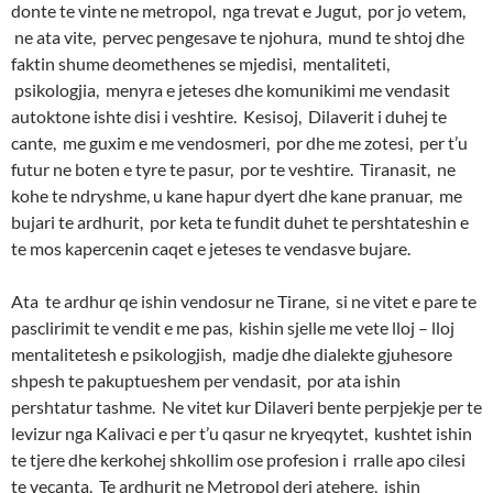
donte te vinte ne metropol, nga trevat e Jugut, por jo vetem,
ne ata vite, pervec pengesave te njohura, mund te shtoj dhe
faktin shume deomethenes se mjedisi, mentaliteti,
psikologjia, menyra e jeteses dhe komunikimi me vendasit
autoktone ishte disi i veshtire. Kesisoj, Dilaverit i duhej te
cante, me guxim e me vendosmeri, por dhe me zotesi, per t’u
futur ne boten e tyre te pasur, por te veshtire. Tiranasit, ne
kohe te ndryshme, u kane hapur dyert dhe kane pranuar, me
bujari te ardhurit, por keta te fundit duhet te pershtateshin e
te mos kapercenin caqet e jeteses te vendasve bujare.
Ata te ardhur qe ishin vendosur ne Tirane, si ne vitet e pare te
pasclirimit te vendit e me pas, kishin sjelle me vete lloj – lloj
mentalitetesh e psikologjish, madje dhe dialekte gjuhesore
shpesh te pakuptueshem per vendasit, por ata ishin
pershtatur tashme. Ne vitet kur Dilaveri bente perpjekje per te
levizur nga Kalivaci e per t’u qasur ne kryeqytet, kushtet ishin
te tjere dhe kerkohej shkollim ose profesion i rralle apo cilesi
te vecanta. Te ardhurit ne Metropol deri atehere, ishin