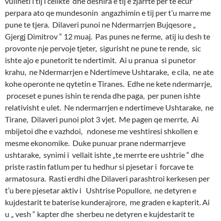
vullneti i tij i celikte dhe deshira e tij e zjarrte per te ecur
perpara ato qe mundesonin angazhimin e tij per t’u marre me
pune te tjera. Dilaveri punoi ne Ndermarrjen Bujqesore „
Gjergj Dimitrov “ 12 muaj. Pas punes ne ferme, atij iu desh te
provonte nje pervoje tjeter, sigurisht ne pune te rende, sic
ishte ajo e punetorit te ndertimit. Ai u pranua si punetor
krahu, ne Ndermarrjen e Ndertimeve Ushtarake, e cila, ne ate
kohe operonte ne qytetin e Tiranes. Edhe ne kete ndermarrje,
proceset e punes ishin te renda dhe paga, per punen ishte
relativisht e ulet. Ne ndermarrjen e ndertimeve Ushtarake, ne
Tirane, Dilaveri punoi plot 3 vjet. Me pagen qe merrte, Ai
mbijetoi dhe e vazhdoi, ndonese me veshtiresi shkollen e
mesme ekonomike. Duke punuar prane ndermarrjeve
ushtarake, synimi i vellait ishte „te merrte ere ushtrie “ dhe
priste rastin fatlum per tu hedhur si pjesetar i forcave te
armatosura. Rasti erdhi dhe Dilaveri parashtroi kerkesen per
t’u bere pjesetar aktiv i Ushtrise Popullore, ne detyren e
kujdestarit te baterise kunderajrore, me graden e kapterit. Ai
u „ vesh “ kapter dhe sherbeu ne detyren e kujdestarit te