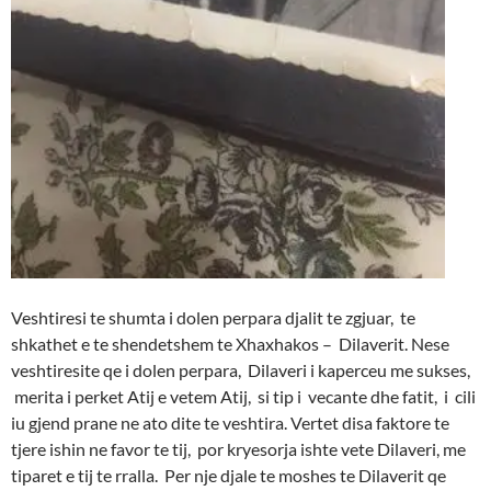
Veshtiresi te shumta i dolen perpara djalit te zgjuar, te
shkathet e te shendetshem te Xhaxhakos – Dilaverit. Nese
veshtiresite qe i dolen perpara, Dilaveri i kaperceu me sukses,
merita i perket Atij e vetem Atij, si tip i vecante dhe fatit, i cili
iu gjend prane ne ato dite te veshtira. Vertet disa faktore te
tjere ishin ne favor te tij, por kryesorja ishte vete Dilaveri, me
tiparet e tij te rralla. Per nje djale te moshes te Dilaverit qe