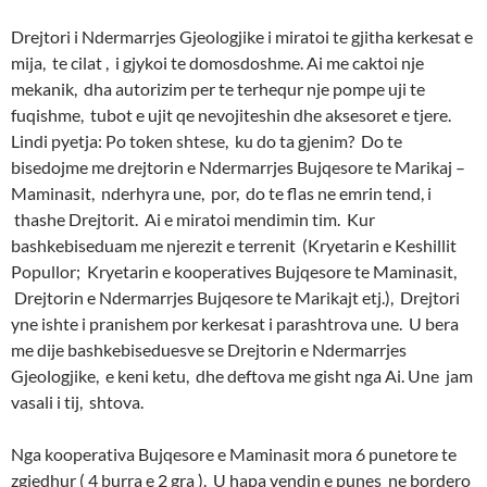
Drejtori i Ndermarrjes Gjeologjike i miratoi te gjitha kerkesat e
mija, te cilat , i gjykoi te domosdoshme. Ai me caktoi nje
mekanik, dha autorizim per te terhequr nje pompe uji te
fuqishme, tubot e ujit qe nevojiteshin dhe aksesoret e tjere.
Lindi pyetja: Po token shtese, ku do ta gjenim? Do te
bisedojme me drejtorin e Ndermarrjes Bujqesore te Marikaj –
Maminasit, nderhyra une, por, do te flas ne emrin tend, i
thashe Drejtorit. Ai e miratoi mendimin tim. Kur
bashkebiseduam me njerezit e terrenit (Kryetarin e Keshillit
Popullor; Kryetarin e kooperatives Bujqesore te Maminasit,
Drejtorin e Ndermarrjes Bujqesore te Marikajt etj.), Drejtori
yne ishte i pranishem por kerkesat i parashtrova une. U bera
me dije bashkebiseduesve se Drejtorin e Ndermarrjes
Gjeologjike, e keni ketu, dhe deftova me gisht nga Ai. Une jam
vasali i tij, shtova.
Nga kooperativa Bujqesore e Maminasit mora 6 punetore te
zgjedhur ( 4 burra e 2 gra ). U hapa vendin e punes ne bordero