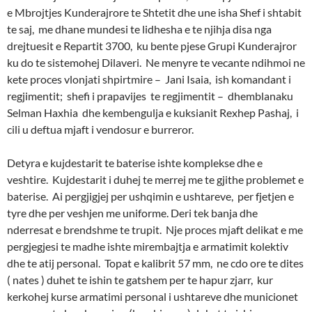
e Mbrojtjes Kunderajrore te Shtetit dhe une isha Shef i shtabit
te saj, me dhane mundesi te lidhesha e te njihja disa nga
drejtuesit e Repartit 3700, ku bente pjese Grupi Kunderajror
ku do te sistemohej Dilaveri. Ne menyre te vecante ndihmoi ne
kete proces vlonjati shpirtmire – Jani Isaia, ish komandant i
regjimentit; shefi i prapavijes te regjimentit – dhemblanaku
Selman Haxhia dhe kembengulja e kuksianit Rexhep Pashaj, i
cili u deftua mjaft i vendosur e burreror.
Detyra e kujdestarit te baterise ishte komplekse dhe e
veshtire. Kujdestarit i duhej te merrej me te gjithe problemet e
baterise. Ai pergjigjej per ushqimin e ushtareve, per fjetjen e
tyre dhe per veshjen me uniforme. Deri tek banja dhe
nderresat e brendshme te trupit. Nje proces mjaft delikat e me
pergjegjesi te madhe ishte mirembajtja e armatimit kolektiv
dhe te atij personal. Topat e kalibrit 57 mm, ne cdo ore te dites
( nates ) duhet te ishin te gatshem per te hapur zjarr, kur
kerkohej kurse armatimi personal i ushtareve dhe municionet