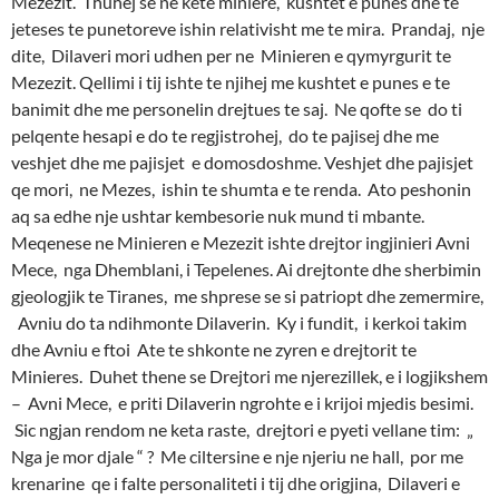
Mezezit. Thuhej se ne kete miniere, kushtet e punes dhe te
jeteses te punetoreve ishin relativisht me te mira. Prandaj, nje
dite, Dilaveri mori udhen per ne Minieren e qymyrgurit te
Mezezit. Qellimi i tij ishte te njihej me kushtet e punes e te
banimit dhe me personelin drejtues te saj. Ne qofte se do ti
pelqente hesapi e do te regjistrohej, do te pajisej dhe me
veshjet dhe me pajisjet e domosdoshme. Veshjet dhe pajisjet
qe mori, ne Mezes, ishin te shumta e te renda. Ato peshonin
aq sa edhe nje ushtar kembesorie nuk mund ti mbante.
Meqenese ne Minieren e Mezezit ishte drejtor ingjinieri Avni
Mece, nga Dhemblani, i Tepelenes. Ai drejtonte dhe sherbimin
gjeologjik te Tiranes, me shprese se si patriopt dhe zemermire,
Avniu do ta ndihmonte Dilaverin. Ky i fundit, i kerkoi takim
dhe Avniu e ftoi Ate te shkonte ne zyren e drejtorit te
Minieres. Duhet thene se Drejtori me njerezillek, e i logjikshem
– Avni Mece, e priti Dilaverin ngrohte e i krijoi mjedis besimi.
Sic ngjan rendom ne keta raste, drejtori e pyeti vellane tim: „
Nga je mor djale “ ? Me ciltersine e nje njeriu ne hall, por me
krenarine qe i falte personaliteti i tij dhe origjina, Dilaveri e