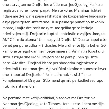
dhe ata vajten ne Drejtorine e Ndermarrjes Gjeologjike, ku u
regjistruan dhe moren pagat. Ne ate kohe, Maminasi ishte i
ndare me dysh; nje pjese e fshatit ishte kooperative bujqesore
e nje pjese tjeter ishte ferme . Kur pashe qe punet po shkonin
mbare, i vajta drejtorit ne zyre, me qellim qe te kerkoja
nderhyrjen e tij. Drejtori e kuptoi nentekstin e vajtjes time, tek
Ai. “ Cfare do akoma ” ? – me pyeti Drejtori. “ Dua te hapet e te
behet per pune udha – i thashe. Me urdher te tij, ia behen 20
kamione te ngarkuar me mbetje minerali. Vinin nga Krasta. U
shtrua rruga dhe erdhi Drejtori per te pare punen qe ishte
bere. Ate dite, Drejtori kishte per shoqerim ingjenieren e
ndertimit te ndermarrjes. Ajo verifikoi cilesine e punes se kryer
dhe i raportoi Drejtorit. “ Je I madh; nuk ka si ti “ ; me
komplementoi Drejtori. S’do mend qe m’u perkedhel sedrapor
nuk m’u rrit mendja.
Ne perfundim te ketij verifikimi, bisedova me Drejtorin e
Ndermarrjes Gjeologjike te Tiranes, teta – tete. I bera me dije