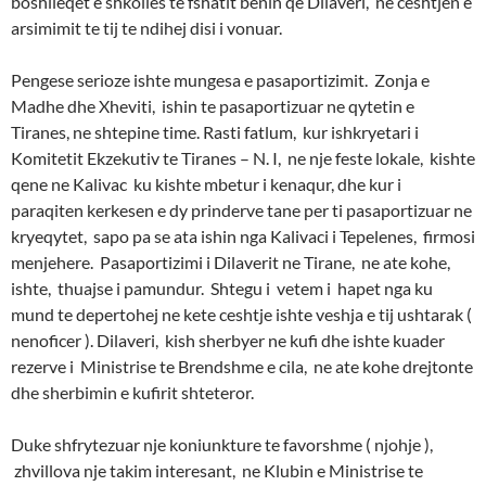
boshlleqet e shkolles te fshatit benin qe Dilaveri, ne ceshtjen e
arsimimit te tij te ndihej disi i vonuar.
Pengese serioze ishte mungesa e pasaportizimit. Zonja e
Madhe dhe Xheviti, ishin te pasaportizuar ne qytetin e
Tiranes, ne shtepine time. Rasti fatlum, kur ishkryetari i
Komitetit Ekzekutiv te Tiranes – N. I, ne nje feste lokale, kishte
qene ne Kalivac ku kishte mbetur i kenaqur, dhe kur i
paraqiten kerkesen e dy prinderve tane per ti pasaportizuar ne
kryeqytet, sapo pa se ata ishin nga Kalivaci i Tepelenes, firmosi
menjehere. Pasaportizimi i Dilaverit ne Tirane, ne ate kohe,
ishte, thuajse i pamundur. Shtegu i vetem i hapet nga ku
mund te depertohej ne kete ceshtje ishte veshja e tij ushtarak (
nenoficer ). Dilaveri, kish sherbyer ne kufi dhe ishte kuader
rezerve i Ministrise te Brendshme e cila, ne ate kohe drejtonte
dhe sherbimin e kufirit shteteror.
Duke shfrytezuar nje koniunkture te favorshme ( njohje ),
zhvillova nje takim interesant, ne Klubin e Ministrise te