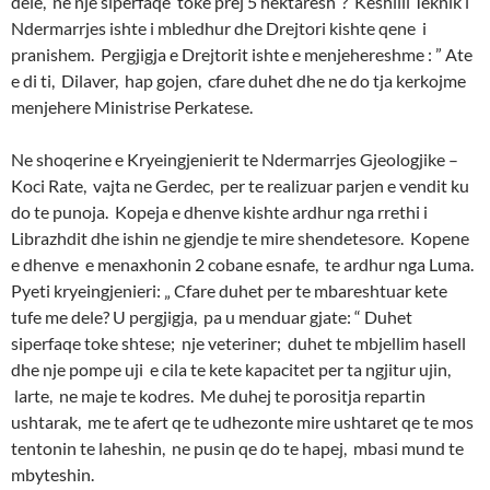
dele, ne nje siperfaqe toke prej 5 hektaresh“? Keshilli Teknik i
Ndermarrjes ishte i mbledhur dhe Drejtori kishte qene i
pranishem. Pergjigja e Drejtorit ishte e menjehereshme : ” Ate
e di ti, Dilaver, hap gojen, cfare duhet dhe ne do tja kerkojme
menjehere Ministrise Perkatese.
Ne shoqerine e Kryeingjenierit te Ndermarrjes Gjeologjike –
Koci Rate, vajta ne Gerdec, per te realizuar parjen e vendit ku
do te punoja. Kopeja e dhenve kishte ardhur nga rrethi i
Librazhdit dhe ishin ne gjendje te mire shendetesore. Kopene
e dhenve e menaxhonin 2 cobane esnafe, te ardhur nga Luma.
Pyeti kryeingjenieri: „ Cfare duhet per te mbareshtuar kete
tufe me dele? U pergjigja, pa u menduar gjate: “ Duhet
siperfaqe toke shtese; nje veteriner; duhet te mbjellim hasell
dhe nje pompe uji e cila te kete kapacitet per ta ngjitur ujin,
larte, ne maje te kodres. Me duhej te porositja repartin
ushtarak, me te afert qe te udhezonte mire ushtaret qe te mos
tentonin te laheshin, ne pusin qe do te hapej, mbasi mund te
mbyteshin.