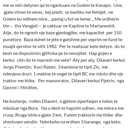
me se miri detyren qe te ngarkuam ne Golem te Kavajes. Une,
gjate stines te veres, bej plazh, se bashku me femijet, ne
Golem ku ndihem mire… pastaj u fut ne teme: „ Me urdherin
tim – tha Vangjeli – je caktuar ne Kaptine te Martaneshit.
Atje, do te ngresh nje baze gjeologjike, me kapacitet per 150
punetore. Baza duhet te jete e gatshme per veprim ne fund te
muajit qershor te vitit 1982. Per te realizuar kete detyre, do te
kesh ne dispozicion gjithcka qe te nevojitet. Hap gojen e
kerko; cilin do te marresh me vete? Aty per aty, Dilaveri kerkoi
Jorgo Premtin; Koci Raten; 3 kamione te tipit Zis, me
ndenjese druri; 1 makine te vogel te tipit BC me ridoto dhe nje
traktor me thike. Per manovrator, Dilaveri kerkoi Pjetrin, nga
Gjormi i Mirdites.
Ne kostenje, rrefen Dilaveri, e gjetem siperfaqen e tokes te
mbuluar nga Bora. Na u desh te hapnim udhen, me mina e me
rrusp. Rruga ishte e gjate 3 km. Futem traktorin me thike dhe
sheshuam vendin. Nderkohe na erdhen 3 baranga; nga keto;