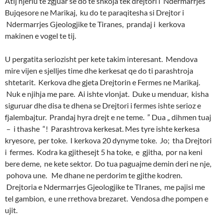
Atij njeriu te zgjuar se do te shkoja tek drejtori i Ndermarrjes
Bujqesore ne Marikaj, ku do te paraqitesha si Drejtor i
Ndermarrjes Gjeologjike te Tiranes, prandaj i kerkova
makinen e vogel te tij.
U pergatita seriozisht per kete takim interesant. Mendova
mire vijen e sjelljes time dhe kerkesat qe do ti parashtroja
shtetarit. Kerkova dhe gjeta Drejtorin e Fermes ne Marikaj.
Nuk e njihja me pare. Ai ishte vlonjat. Duke u menduar, kisha
siguruar dhe disa te dhena se Drejtori i fermes ishte serioz e
fjalembajtur. Prandaj hyra drejt e ne teme. ” Dua „ dihmen tuaj
– i thashe “! Parashtrova kerkesat. Mes tyre ishte kerkesa
kryesore, per toke. I kerkova 20 dynyme toke. Jo; tha Drejtori
i fermes. Kodra ka gjithesejt 5 ha toke, e gjitha, por na keni
bere deme, ne kete sektor. Do tua paguajme demin deri ne nje,
pohova une. Me dhane ne perdorim te gjithe kodren.
Drejtoria e Ndermarrjes Gjeologjike te TIranes, me pajisi me
tel gambion, e une rrethova brezaret. Vendosa dhe pompen e
ujit.