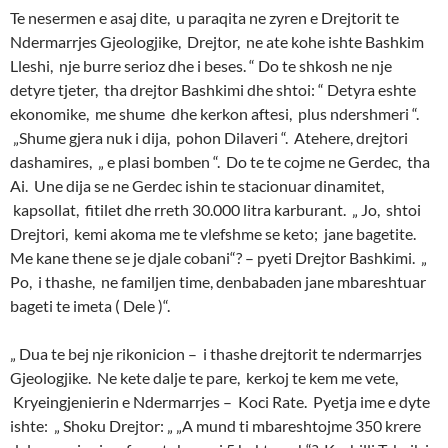
Te nesermen e asaj dite, u paraqita ne zyren e Drejtorit te
Ndermarrjes Gjeologjike, Drejtor, ne ate kohe ishte Bashkim
Lleshi, nje burre serioz dhe i beses. “ Do te shkosh ne nje
detyre tjeter, tha drejtor Bashkimi dhe shtoi: “ Detyra eshte
ekonomike, me shume dhe kerkon aftesi, plus ndershmeri “.
„Shume gjera nuk i dija, pohon Dilaveri “. Atehere, drejtori
dashamires, „ e plasi bomben “. Do te te cojme ne Gerdec, tha
Ai. Une dija se ne Gerdec ishin te stacionuar dinamitet,
kapsollat, fitilet dhe rreth 30.000 litra karburant. „ Jo, shtoi
Drejtori, kemi akoma me te vlefshme se keto; jane bagetite.
Me kane thene se je djale cobani“? – pyeti Drejtor Bashkimi. „
Po, i thashe, ne familjen time, denbabaden jane mbareshtuar
bageti te imeta ( Dele )“.
„ Dua te bej nje rikonicion – i thashe drejtorit te ndermarrjes
Gjeologjike. Ne kete dalje te pare, kerkoj te kem me vete,
Kryeingjenierin e Ndermarrjes – Koci Rate. Pyetja ime e dyte
ishte: „ Shoku Drejtor: „ „A mund ti mbareshtojme 350 krere