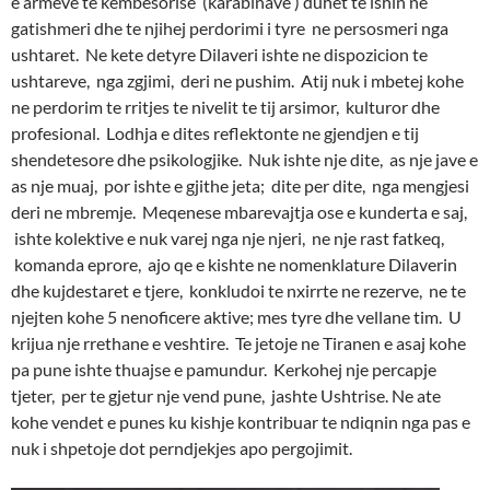
e armeve te kembesorise (karabinave ) duhet te ishin ne
gatishmeri dhe te njihej perdorimi i tyre ne persosmeri nga
ushtaret. Ne kete detyre Dilaveri ishte ne dispozicion te
ushtareve, nga zgjimi, deri ne pushim. Atij nuk i mbetej kohe
ne perdorim te rritjes te nivelit te tij arsimor, kulturor dhe
profesional. Lodhja e dites reflektonte ne gjendjen e tij
shendetesore dhe psikologjike. Nuk ishte nje dite, as nje jave e
as nje muaj, por ishte e gjithe jeta; dite per dite, nga mengjesi
deri ne mbremje. Meqenese mbarevajtja ose e kunderta e saj,
ishte kolektive e nuk varej nga nje njeri, ne nje rast fatkeq,
komanda eprore, ajo qe e kishte ne nomenklature Dilaverin
dhe kujdestaret e tjere, konkludoi te nxirrte ne rezerve, ne te
njejten kohe 5 nenoficere aktive; mes tyre dhe vellane tim. U
krijua nje rrethane e veshtire. Te jetoje ne Tiranen e asaj kohe
pa pune ishte thuajse e pamundur. Kerkohej nje percapje
tjeter, per te gjetur nje vend pune, jashte Ushtrise. Ne ate
kohe vendet e punes ku kishje kontribuar te ndiqnin nga pas e
nuk i shpetoje dot perndjekjes apo pergojimit.