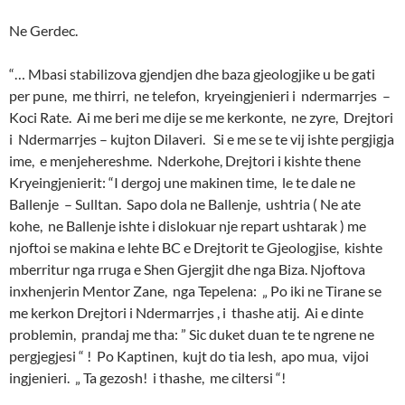
Ne Gerdec.
“… Mbasi stabilizova gjendjen dhe baza gjeologjike u be gati
per pune, me thirri, ne telefon, kryeingjenieri i ndermarrjes –
Koci Rate. Ai me beri me dije se me kerkonte, ne zyre, Drejtori
i Ndermarrjes – kujton Dilaveri. Si e me se te vij ishte pergjigja
ime, e menjehereshme. Nderkohe, Drejtori i kishte thene
Kryeingjenierit: “I dergoj une makinen time, le te dale ne
Ballenje – Sulltan. Sapo dola ne Ballenje, ushtria ( Ne ate
kohe, ne Ballenje ishte i dislokuar nje repart ushtarak ) me
njoftoi se makina e lehte BC e Drejtorit te Gjeologjise, kishte
mberritur nga rruga e Shen Gjergjit dhe nga Biza. Njoftova
inxhenjerin Mentor Zane, nga Tepelena: „ Po iki ne Tirane se
me kerkon Drejtori i Ndermarrjes , i thashe atij. Ai e dinte
problemin, prandaj me tha: ” Sic duket duan te te ngrene ne
pergjegjesi “ ! Po Kaptinen, kujt do tia lesh, apo mua, vijoi
ingjenieri. „ Ta gezosh! i thashe, me ciltersi “!