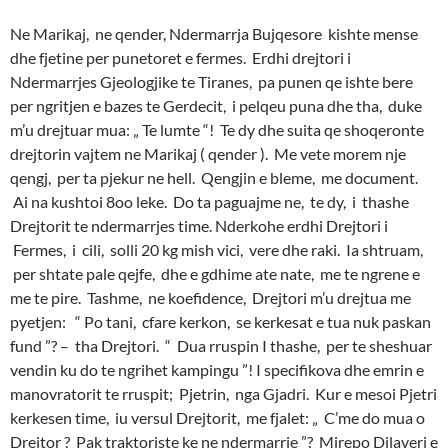
Ne Marikaj, ne qender, Ndermarrja Bujqesore kishte mense
dhe fjetine per punetoret e fermes. Erdhi drejtori i
Ndermarrjes Gjeologjike te Tiranes, pa punen qe ishte bere
per ngritjen e bazes te Gerdecit, i pelqeu puna dhe tha, duke
m’u drejtuar mua: „ Te lumte “! Te dy dhe suita qe shoqeronte
drejtorin vajtem ne Marikaj ( qender ). Me vete morem nje
qengj, per ta pjekur ne hell. Qengjin e bleme, me document.
Ai na kushtoi 8oo leke. Do ta paguajme ne, te dy, i thashe
Drejtorit te ndermarrjes time. Nderkohe erdhi Drejtori i
Fermes, i cili, solli 20 kg mish vici, vere dhe raki. Ia shtruam,
per shtate pale qejfe, dhe e gdhime ate nate, me te ngrene e
me te pire. Tashme, ne koefidence, Drejtori m’u drejtua me
pyetjen: “ Po tani, cfare kerkon, se kerkesat e tua nuk paskan
fund ”? – tha Drejtori. “ Dua rruspin I thashe, per te sheshuar
vendin ku do te ngrihet kampingu ”! I specifikova dhe emrin e
manovratorit te rruspit; Pjetrin, nga Gjadri. Kur e mesoi Pjetri
kerkesen time, iu versul Drejtorit, me fjalet: „ C’me do mua o
Drejtor ? Pak traktoriste ke ne ndermarrje ”? Mirepo Dilaveri e