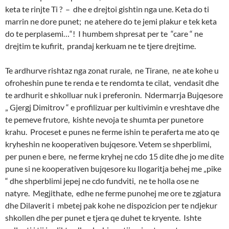
keta te rinjte Ti ? – dhe e drejtoi gishtin nga une. Keta do ti
marrin ne dore punet; ne atehere do te jemi plakur e tek keta
do te perplasemi…“! I humbem shpresat per te “care “ ne
drejtim te kufirit, prandaj kerkuam ne te tjere drejtime.
Te ardhurve rishtaz nga zonat rurale, ne Tirane, ne ate kohe u
ofroheshin pune te renda e te rendomta te cilat, vendasit dhe
te ardhurit e shkolluar nuk i preferonin. Ndermarrja Bujqesore
„ Gjergj Dimitrov “ e profilizuar per kultivimin e vreshtave dhe
te pemeve frutore, kishte nevoja te shumta per punetore
krahu. Proceset e punes ne ferme ishin te peraferta me ato qe
kryheshin ne kooperativen bujqesore. Vetem se shperblimi,
per punen e bere, ne ferme kryhej ne cdo 15 dite dhe jo me dite
pune si ne kooperativen bujqesore ku llogaritja behej me „pike
“ dhe shperblimi jepej ne cdo fundviti, ne te holla ose ne
natyre. Megjithate, edhe ne ferme punohej me ore te zgjatura
dhe Dilaverit i mbetej pak kohe ne dispozicion per te ndjekur
shkollen dhe per punet e tjera qe duhet te kryente. Ishte