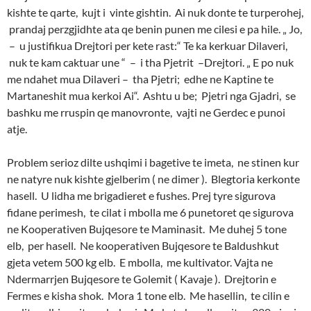
kishte te qarte, kujt i vinte gishtin. Ai nuk donte te turperohej,
prandaj perzgjidhte ata qe benin punen me cilesi e pa hile. „ Jo,
– u justifikua Drejtori per kete rast:“ Te ka kerkuar Dilaveri,
nuk te kam caktuar une “ – i tha Pjetrit –Drejtori. „ E po nuk
me ndahet mua Dilaveri – tha Pjetri; edhe ne Kaptine te
Martaneshit mua kerkoi Ai“. Ashtu u be; Pjetri nga Gjadri, se
bashku me rruspin qe manovronte, vajti ne Gerdec e punoi
atje.
Problem serioz dilte ushqimi i bagetive te imeta, ne stinen kur
ne natyre nuk kishte gjelberim ( ne dimer ). Blegtoria kerkonte
hasell. U lidha me brigadieret e fushes. Prej tyre sigurova
fidane perimesh, te cilat i mbolla me 6 punetoret qe sigurova
ne Kooperativen Bujqesore te Maminasit. Me duhej 5 tone
elb, per hasell. Ne kooperativen Bujqesore te Baldushkut
gjeta vetem 500 kg elb. E mbolla, me kultivator. Vajta ne
Ndermarrjen Bujqesore te Golemit ( Kavaje ). Drejtorin e
Fermes e kisha shok. Mora 1 tone elb. Me hasellin, te cilin e