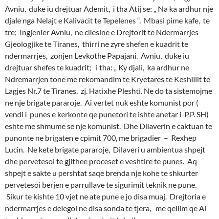
Avniu, duke iu drejtuar Ademit, i tha Atij se: „ Na ka ardhur nje
djale nga Nelajt e Kalivacit te Tepelenes “. Mbasi pime kafe, te
tre; Ingjenier Avniu, ne cilesine e Drejtorit te Ndermarrjes
Gjeologjike te Tiranes, thirri ne zyre shefen e kuadrit te
ndermarrjes, zonjen Levkothe Papajani. Avniu, duke iu
drejtuar shefes te kuadrit; i tha: „ Ky djali, ka ardhur ne
Ndremarrjen tone me rekomandim te Kryetares te Keshillit te
Lagjes Nr.7 te Tiranes, zj. Hatixhe Pleshti. Ne do ta sistemojme
ne nje brigate pararoje. Ai vertet nuk eshte komunist por (
vendi i punes e kerkonte qe punetori te ishte anetar i P.P. SH)
eshte me shmume se nje komunist. Dhe Dilaverin e caktuan te
punonte ne brigaten e cpimit 700, me brigadier – Rexhep
Lucin. Ne kete brigate pararoje, Dilaveri u ambientua shpejt
dhe pervetesoi te gjithee proceset e veshtire te punes. Aq
shpejt e sakte u pershtat saqe brenda nje kohe te shkurter
pervetesoi berjen e parrullave te sigurimit teknik ne pune.
Sikur te kishte 10 vjet ne ate pune e jo disa muaj. Drejtoria e
ndermarrjes e delegoi ne disa sonda te tjera, me qellim qe Ai