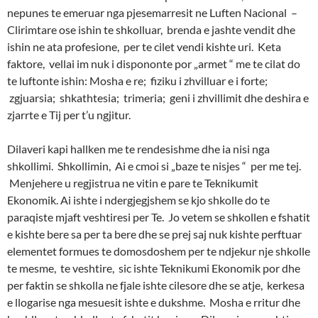
nepunes te emeruar nga pjesemarresit ne Luften Nacional –
Clirimtare ose ishin te shkolluar, brenda e jashte vendit dhe
ishin ne ata profesione, per te cilet vendi kishte uri. Keta
faktore, vellai im nuk i dispononte por „armet “ me te cilat do
te luftonte ishin: Mosha e re; fiziku i zhvilluar e i forte;
zgjuarsia; shkathtesia; trimeria; geni i zhvillimit dhe deshira e
zjarrte e Tij per t’u ngjitur.
Dilaveri kapi hallken me te rendesishme dhe ia nisi nga
shkollimi. Shkollimin, Ai e cmoi si „baze te nisjes “ per me tej.
Menjehere u regjistrua ne vitin e pare te Teknikumit
Ekonomik. Ai ishte i ndergjegjshem se kjo shkolle do te
paraqiste mjaft veshtiresi per Te. Jo vetem se shkollen e fshatit
e kishte bere sa per ta bere dhe se prej saj nuk kishte perftuar
elementet formues te domosdoshem per te ndjekur nje shkolle
te mesme, te veshtire, sic ishte Teknikumi Ekonomik por dhe
per faktin se shkolla ne fjale ishte cilesore dhe se atje, kerkesa
e llogarise nga mesuesit ishte e dukshme. Mosha e rritur dhe