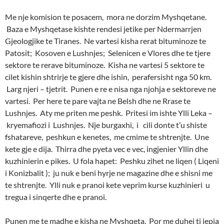
Me nje komision te posacem, mora ne dorzim Myshqetane.
Baza e Myshqetase kishte rendesi jetike per Ndermarrjen
Gjeologjike te Tiranes. Ne vartesi kisha rerat bituminoze te
Patosit; Kosoven e Lushnjes; Selenicen e Vlores dhe te tjere
sektore te rerave bituminoze. Kisha ne vartesi 5 sektore te
cilet kishin shtrirje te gjere dhe ishin, perafersisht nga 50 km.
Larg njeri – tjetrit. Punen e re e nisa nga njohja e sektoreve ne
vartesi. Per here te pare vajta ne Belsh dhe ne Rrase te
Lushnjes. Aty me priten me peshk. Pritesi im ishte Ylli Leka –
kryemafiozi i Lushnjes. Nje burgaxhi, i cili donte t’u shiste
fshatareve, peshkun e kenetes, me cmime te shtrenjte. Une
kete gje e dija. Thirra dhe pyeta vec e vec, ingjenier Yllin dhe
kuzhinierin e pikes. U fola hapet: Peshku zihet ne liqen ( Liqeni
i Konizbalit ); ju nuk e beni hyrje ne magazine dhe e shisni me
te shtrenjte. Ylli nuk e pranoi kete veprim kurse kuzhinieri u
tregua i sinqerte dhe e pranoi.
Punen me te madhe e kisha ne Myshqeta. Por me duhej ti jepja