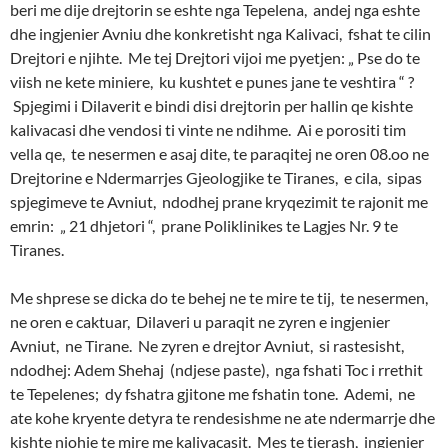
beri me dije drejtorin se eshte nga Tepelena, andej nga eshte
dhe ingjenier Avniu dhe konkretisht nga Kalivaci, fshat te cilin
Drejtori e njihte. Me tej Drejtori vijoi me pyetjen: „ Pse do te
viish ne kete miniere, ku kushtet e punes jane te veshtira “ ?
Spjegimi i Dilaverit e bindi disi drejtorin per hallin qe kishte
kalivacasi dhe vendosi ti vinte ne ndihme. Ai e porositi tim
vella qe, te nesermen e asaj dite, te paraqitej ne oren 08.oo ne
Drejtorine e Ndermarrjes Gjeologjike te Tiranes, e cila, sipas
spjegimeve te Avniut, ndodhej prane kryqezimit te rajonit me
emrin: „ 21 dhjetori “, prane Poliklinikes te Lagjes Nr. 9 te
Tiranes.
Me shprese se dicka do te behej ne te mire te tij, te nesermen,
ne oren e caktuar, Dilaveri u paraqit ne zyren e ingjenier
Avniut, ne Tirane. Ne zyren e drejtor Avniut, si rastesisht,
ndodhej: Adem Shehaj (ndjese paste), nga fshati Toc i rrethit
te Tepelenes; dy fshatra gjitone me fshatin tone. Ademi, ne
ate kohe kryente detyra te rendesishme ne ate ndermarrje dhe
kishte njohje te mire me kalivacasit. Mes te tjerash, ingjenier