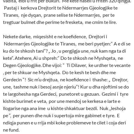
vadita, elbi u rrit per bukuri. Me kete hasell u rriten 320 qingja.
Pastaj i kerkova Drejtorit te Ndermarrjes Gjeologjike te
Tiranes, nje dyqan, prane selise te Ndermarrjes, per te
tregtuar bulmet dhe perime te fresketa, me cmim te lire.
Nekete darke, miqesisht e ne koefidence, Drejtori i
Ndermarrjes Gjeologjike te Tiranes, me beri pyetjen:“ A e di se
ku do te shkosh tani“? „ Jo , u pergjigja une, nuk kam nga ta di
kete“. Atehere, Ai u shpreh:“ Do te shkosh ne Myshqeta, ne
Degen Gjeologjike. Dhe vijoi: “ Ti Dilaver, ke urdher te vecante
, per te shkuar ne Myshqeta. Do te kesh te besh dhe me
Gerdecin “! Sic m’u drejtua, ne koefidence i thashe: „ Drejtor,
une, tashme nuk i besoj asnje njeriu”! Kur u dha njoftimi se do
te largohesha nga Gerdeci, punetoret u gezuan. Gezimi i tyre
kishte burimet e veta, por une mendoj se kerkesa e larte e
llogarise nga ana ime u kishte shkaktuar bezdi. Nuk „leshoja
pe “, per punen dhe nuk i supertoja mire gabimet e tyre. E
ndiqja punen e u rrija mbi koke problemeve te cilet i coja deri
ne fund.