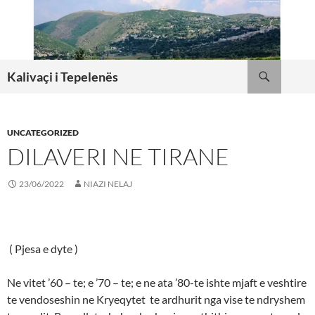
Skip
to
content
Search
Kalivaçi i Tepelenës
UNCATEGORIZED
DILAVERI NE TIRANE
23/06/2022
NIAZI NELAJ
( Pjesa e dyte )
Ne vitet ’60 – te; e ’70 – te; e ne ata ’80-te ishte mjaft e veshtire
te vendoseshin ne Kryeqytet te ardhurit nga vise te ndryshem