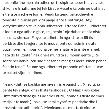
ne donije dhe merrnin udhen qe te shpinte neper Kalivac, tek
shkolla e fshatit, me tej tek Lisat e Hyset e kalonin ne krahinat
e tjera te rretheve fqinje. Vendi ku qendronte Xheviti e
tymoste cibukun prej dru panje ishte si shtrunge. Aty,
detyrimisht do te kalonin udhetaret. I ftonte Babai, udhetaret
e lodhur nga udha e gjate, te „ benin “ nje duhan dhe ia niste
bisedes, shtruar. E pyeste udhetarin nga ishte e cilit fis i
perkiste dhe i sygjerante te mos vijonte udhetimin ne ate
buzembremje, mbasi udha per ne fshatin e tij ishte e larget,
nata do ta „zinte “ ne udhe e mund ta sulmonin qente. „ Rri
sonte per darke, tek une e neser ne mengjes merr udhen per ne
fshatin tend “. Shume nga udhetaret pranonin oferten, kurse
te paktet vijonin udhen.
Ne mukthit, se bashku me mysafirin e panjohur, Xheviti, ia
behte tek shtegu dhe i fliste te shoqes: „ O Niazi ( aso kohe
ishte turp ti fliste gruas ne emer burri, prandaj i fliste ne emer
te djalit te madh ), pa dil se kemi mysafire per darke dhe i
prezantonte udhetarin “. Menjeane, qe mos ta degjonte i