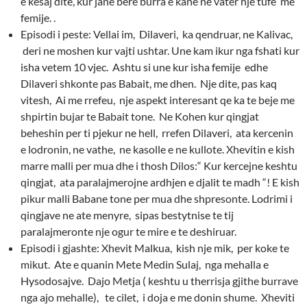
e kesaj dite, kur jane bere burra e kane ne vater nje tufe me
femije. .
Episodi i peste: Vellai im, Dilaveri, ka qendruar, ne Kalivac,
deri ne moshen kur vajti ushtar. Une kam ikur nga fshati kur
isha vetem 10 vjec. Ashtu si une kur isha femije edhe
Dilaveri shkonte pas Babait, me dhen. Nje dite, pas kaq
vitesh, Ai me rrefeu, nje aspekt interesant qe ka te beje me
shpirtin bujar te Babait tone. Ne Kohen kur qingjat
beheshin per ti pjekur ne hell, rrefen Dilaveri, ata kercenin
e lodronin, ne vathe, ne kasolle e ne kullote. Xhevitin e kish
marre malli per mua dhe i thosh Dilos:“ Kur kercejne keshtu
qingjat, ata paralajmerojne ardhjen e djalit te madh “! E kish
pikur malli Babane tone per mua dhe shpresonte. Lodrimi i
qingjave ne ate menyre, sipas bestytnise te tij
paralajmeronte nje ogur te mire e te deshiruar.
Episodi i gjashte: Xhevit Malkua, kish nje mik, per koke te
mikut. Ate e quanin Mete Medin Sulaj, nga mehalla e
Hysodosajve. Dajo Metja ( keshtu u therrisja gjithe burrave
nga ajo mehalle), te cilet, i doja e me donin shume. Xheviti