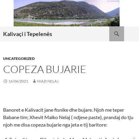
Skip
to
content
Search
Kalivaçi i Tepelenës
UNCATEGORIZED
COPEZA BUJARIE
16/06/2021
NIAZI NELAJ
Banoret e Kalivacit jane fisnike dhe bujare. Njoh me teper
Babane tim; Xhevit Malko Nelaj ( ndjese paste), prandaj do tju
njoh me disa copeza bujarie nga jeta e tij baritore: