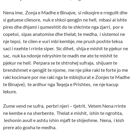
Nena ime, Zonja e Madhe e Binajve, si nikoqire e rregullt dhe
si gatuese cilesore, nuk e shkoi qengjin ne hell, mbasi ai ishte
pires dhe dhjami i qumeshtit do te shkrinte nga zjarri, por e
copetoi, sipas anatomise dhe thelat, te medha, i sistemoi ne
nje tepsi, te cilen e vuri mbi kembje, me prush poshte teksa
saci i nxehte i rrinte siper. Sic dihet, shija e mishit te pjekur ne
sac, nuk ka ndonje ndryshim te madh me ate te mishit te
pjekur ne hell. Perpara se te shtrohej sufraja, shijuam te
brendshmet e qengjit te njome, me nje pike raki te forte jo me
raki kocimare por me raki nga te mblojturat e Zonjes te Madhe
te Binajve), te ardhur nga Teqeja e Prishtes, ne nje kacup
lekure.
Zume vend ne sufra, perbri njeri – tjetrit. Vetem Nena rrinte
ne kembe e na sherbente. Thelat e mishit, ishin te ngrohta,
leshonin avull e ashtu ishin mjaft te shijeshme. Nena, i kish
prere ato goxha te medha.