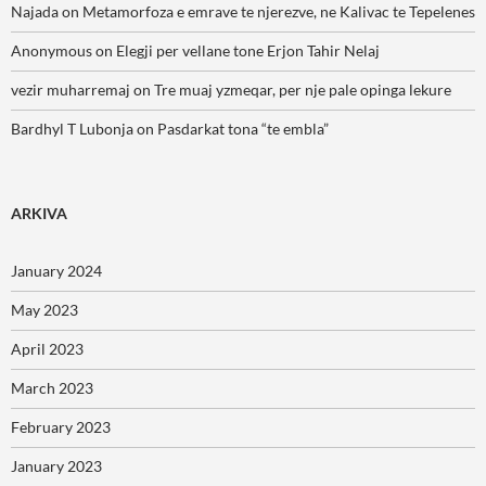
Najada
on
Metamorfoza e emrave te njerezve, ne Kalivac te Tepelenes
Anonymous
on
Elegji per vellane tone Erjon Tahir Nelaj
vezir muharremaj
on
Tre muaj yzmeqar, per nje pale opinga lekure
Bardhyl T Lubonja
on
Pasdarkat tona “te embla”
ARKIVA
January 2024
May 2023
April 2023
March 2023
February 2023
January 2023