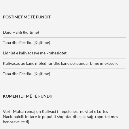
for:
POSTIMET MË TË FUNDIT
Dajo Halili (kujtime)
Tana dhe Ferriku (Kujtime)
Lidhjet e kalivacasve me krahesiotet
Kalivacas qe kane mbledhur dhe kane perpunuar bime mjekesore
Tana dhe Ferriku (Kujtime)
KOMENTET MË TË FUNDIT
Vezir Muharremaj
on
Kalivaci i Tepelenes, ne vitet e Luftes
Nacionalclirimtare te popullit shqiptar dhe pas saj; raportet mes
banoreve te tij.