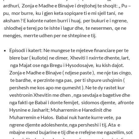
ardhuri, Zonja e Madhe e Binajve i drejtohej te shoqit: „ Pu –
pu, mor burre, ku i gjen keta sopiqare ti e mi sjell tani, ne
aksham ? E kalonte naten burri i huaj, per bukuri e i ngrene,
shlodhej e terej po te ishte i lagur dhe, te nesermen, qe ne
mengjes, merrte udhen per ne shtepine e tij.
Episodi i katert: Ne mungese te mjeteve financiare per te
blere bar ( kullote) ne dimer, Xheviti I nxirrte dhente, lart,
nga Majat ose nga Bregu i Hysodosajve, ku kish dajot.
Zonja e Madhe e Binajve ( ndjese paste ), me nje tas cingo,
te bardhe, e perzinte nga pas, per ti shpure ushqimin (
pershesh me kos apo me qumesht ). Ne te dy rastet kur
veshtronin Xhevitin me dhen , nga sevdaja e bagetive dhe
nga fakti qe Babai i donte femijet, sidomos djemte, afronte
Hysnine e Jasharit; Muharremin e Haredinit dhe
Muharremin e Halos. Babai nuk hante kurre vete, pa
ngrene djemte adoleshente, nga persheshi i tij. Ata e
mbajne mend bujarine e tij dhe e rrefejne me ngazellim, sot