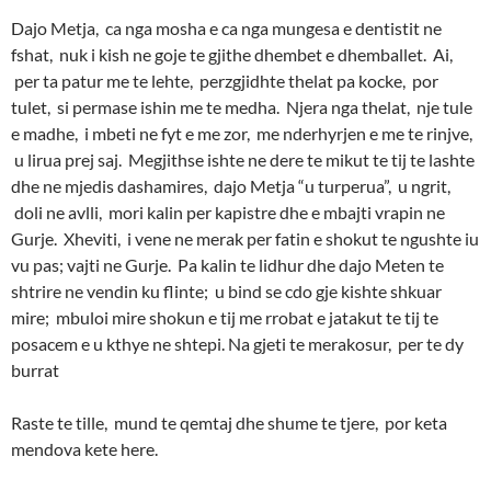
Dajo Metja, ca nga mosha e ca nga mungesa e dentistit ne
fshat, nuk i kish ne goje te gjithe dhembet e dhemballet. Ai,
per ta patur me te lehte, perzgjidhte thelat pa kocke, por
tulet, si permase ishin me te medha. Njera nga thelat, nje tule
e madhe, i mbeti ne fyt e me zor, me nderhyrjen e me te rinjve,
u lirua prej saj. Megjithse ishte ne dere te mikut te tij te lashte
dhe ne mjedis dashamires, dajo Metja “u turperua”, u ngrit,
doli ne avlli, mori kalin per kapistre dhe e mbajti vrapin ne
Gurje. Xheviti, i vene ne merak per fatin e shokut te ngushte iu
vu pas; vajti ne Gurje. Pa kalin te lidhur dhe dajo Meten te
shtrire ne vendin ku flinte; u bind se cdo gje kishte shkuar
mire; mbuloi mire shokun e tij me rrobat e jatakut te tij te
posacem e u kthye ne shtepi. Na gjeti te merakosur, per te dy
burrat
Raste te tille, mund te qemtaj dhe shume te tjere, por keta
mendova kete here.