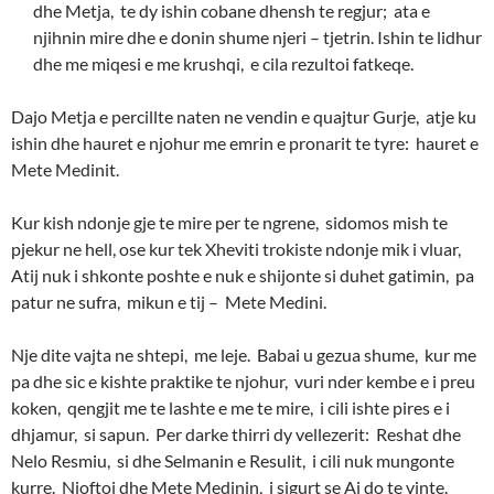
dhe Metja, te dy ishin cobane dhensh te regjur; ata e
njihnin mire dhe e donin shume njeri – tjetrin. Ishin te lidhur
dhe me miqesi e me krushqi, e cila rezultoi fatkeqe.
Dajo Metja e percillte naten ne vendin e quajtur Gurje, atje ku
ishin dhe hauret e njohur me emrin e pronarit te tyre: hauret e
Mete Medinit.
Kur kish ndonje gje te mire per te ngrene, sidomos mish te
pjekur ne hell, ose kur tek Xheviti trokiste ndonje mik i vluar,
Atij nuk i shkonte poshte e nuk e shijonte si duhet gatimin, pa
patur ne sufra, mikun e tij – Mete Medini.
Nje dite vajta ne shtepi, me leje. Babai u gezua shume, kur me
pa dhe sic e kishte praktike te njohur, vuri nder kembe e i preu
koken, qengjit me te lashte e me te mire, i cili ishte pires e i
dhjamur, si sapun. Per darke thirri dy vellezerit: Reshat dhe
Nelo Resmiu, si dhe Selmanin e Resulit, i cili nuk mungonte
kurre. Njoftoi dhe Mete Medinin, i sigurt se Ai do te vinte.