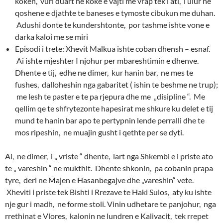
koken, vuri duart ne koke e vajti me vrap tek i ati, i ulur ne
qoshene e djathte te baneses e tymoste cibukun me duhan.
Adushi donte te kundershtonte, por tashme ishte vone e
darka kaloi me se miri
Episodi i trete: Xhevit Malkua ishte coban dhensh – esnaf.
Ai ishte mjeshter I njohur per mbareshtimin e dhenve.
Dhente e tij, edhe ne dimer, kur hanin bar, ne mes te
fushes, dalloheshin nga gabaritet ( ishin te beshme ne trup);
me lesh te paster e te pa rjepura dhe me „disipline “. Me
qellim qe te shfrytezonte hapesirat me shkure ku delet e tij
mund te hanin bar apo te pertypnin lende perralli dhe te
mos ripeshin, ne muajin gusht i qethte per se dyti.
Ai, ne dimer, i „ vriste “ dhente, lart nga Shkembi e i priste ato
te „ vareshin “ ne mukthit. Dhente shkonin, pa cobanin prapa
tyre, deri ne Majen e Hasanbegajve dhe „vareshin“ vete.
Xheviti i priste tek Bishti i Rrezave te Haki Sulos, aty ku ishte
nje gur i madh, ne forme stoli. Vinin udhetare te panjohur, nga
rrethinat e Vlores, kalonin ne lundren e Kalivacit, tek rrepet