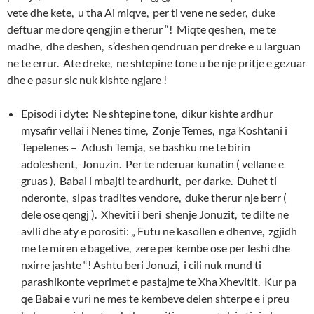
vete dhe kete, u tha Ai miqve, per ti vene ne seder, duke
deftuar me dore qengjin e therur “! Miqte qeshen, me te
madhe, dhe deshen, s’deshen qendruan per dreke e u larguan
ne te errur. Ate dreke, ne shtepine tone u be nje pritje e gezuar
dhe e pasur sic nuk kishte ngjare !
Episodi i dyte: Ne shtepine tone, dikur kishte ardhur
mysafir vellai i Nenes time, Zonje Temes, nga Koshtani i
Tepelenes – Adush Temja, se bashku me te birin
adoleshent, Jonuzin. Per te nderuar kunatin ( vellane e
gruas ), Babai i mbajti te ardhurit, per darke. Duhet ti
nderonte, sipas tradites vendore, duke therur nje berr (
dele ose qengj ). Xheviti i beri shenje Jonuzit, te dilte ne
avlli dhe aty e porositi: „ Futu ne kasollen e dhenve, zgjidh
me te miren e bagetive, zere per kembe ose per leshi dhe
nxirre jashte “! Ashtu beri Jonuzi, i cili nuk mund ti
parashikonte veprimet e pastajme te Xha Xhevitit. Kur pa
qe Babai e vuri ne mes te kembeve delen shterpe e i preu