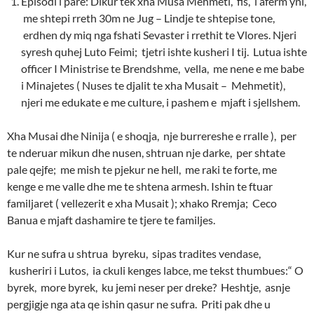
Episodi i pare: Dikur tek xha Musa Mehmeti, fis, i aferm yni,
me shtepi rreth 30m ne Jug – Lindje te shtepise tone,
erdhen dy miq nga fshati Sevaster i rrethit te Vlores. Njeri
syresh quhej Luto Feimi; tjetri ishte kusheri I tij. Lutua ishte
officer I Ministrise te Brendshme, vella, me nene e me babe
i Minajetes ( Nuses te djalit te xha Musait – Mehmetit),
njeri me edukate e me culture, i pashem e mjaft i sjellshem.
Xha Musai dhe Ninija ( e shoqja, nje burrereshe e rralle ), per
te nderuar mikun dhe nusen, shtruan nje darke, per shtate
pale qejfe; me mish te pjekur ne hell, me raki te forte, me
kenge e me valle dhe me te shtena armesh. Ishin te ftuar
familjaret ( vellezerit e xha Musait ); xhako Rremja; Ceco
Banua e mjaft dashamire te tjere te familjes.
Kur ne sufra u shtrua byreku, sipas tradites vendase,
kusheriri i Lutos, ia ckuli kenges labce, me tekst thumbues:“ O
byrek, more byrek, ku jemi neser per dreke? Heshtje, asnje
pergjigje nga ata qe ishin qasur ne sufra. Priti pak dhe u