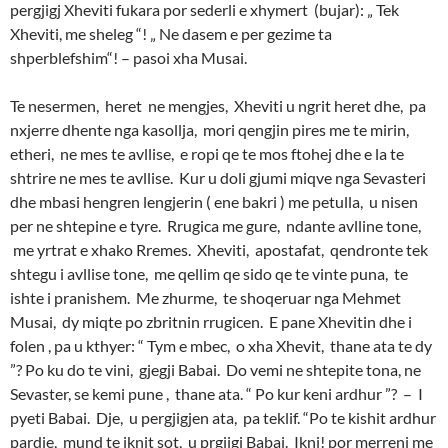
pergjigj Xheviti fukara por sederli e xhymert (bujar): „ Tek
Xheviti, me sheleg “! „ Ne dasem e per gezime ta
shperblefshim“! – pasoi xha Musai.
Te nesermen, heret ne mengjes, Xheviti u ngrit heret dhe, pa
nxjerre dhente nga kasollja, mori qengjin pires me te mirin,
etheri, ne mes te avllise, e ropi qe te mos ftohej dhe e la te
shtrire ne mes te avllise. Kur u doli gjumi miqve nga Sevasteri
dhe mbasi hengren lengjerin ( ene bakri ) me petulla, u nisen
per ne shtepine e tyre. Rrugica me gure, ndante avlline tone,
me yrtrat e xhako Rremes. Xheviti, apostafat, qendronte tek
shtegu i avllise tone, me qellim qe sido qe te vinte puna, te
ishte i pranishem. Me zhurme, te shoqeruar nga Mehmet
Musai, dy miqte po zbritnin rrugicen. E pane Xhevitin dhe i
folen , pa u kthyer: “ Tym e mbec, o xha Xhevit, thane ata te dy
”? Po ku do te vini, gjegji Babai. Do vemi ne shtepite tona, ne
Sevaster, se kemi pune , thane ata. “ Po kur keni ardhur ”? – I
pyeti Babai. Dje, u pergjigjen ata, pa teklif. “Po te kishit ardhur
pardje, mund te iknit sot, u prgjigj Babai. Ikni! por merreni me