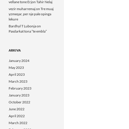
vellane tone Erjon Tahir Nelaj
vezir muharremaj
on
Tre muaj
yzmeqar, per nje pale opinga
lekure
Bardhyl T Lubonja
on
Pasdarkat tona “te embla”
ARKIVA
January 2024
May 2023
April 2023
March 2023
February 2023
January 2023
October 2022
June 2022
April 2022
March 2022