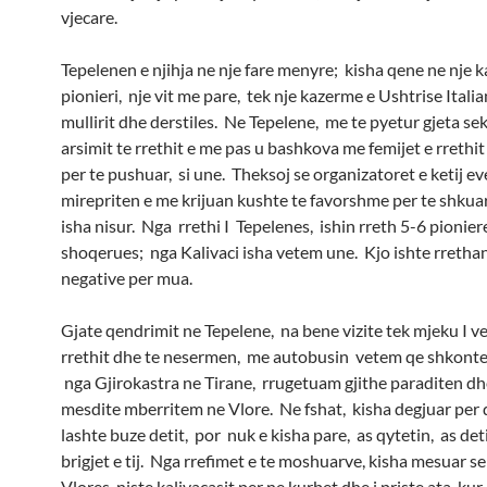
vjecare.
Tepelenen e njihja ne nje fare menyre; kisha qene ne nje 
pionieri, nje vit me pare, tek nje kazerme e Ushtrise Itali
mullirit dhe derstiles. Ne Tepelene, me te pyetur gjeta se
arsimit te rrethit e me pas u bashkova me femijet e rrethi
per te pushuar, si une. Theksoj se organizatoret e ketij 
mirepriten e me krijuan kushte te favorshme per te shkuar
isha nisur. Nga rrethi I Tepelenes, ishin rreth 5-6 pionier
shoqerues; nga Kalivaci isha vetem une. Kjo ishte rretha
negative per mua.
Gjate qendrimit ne Tepelene, na bene vizite tek mjeku I v
rrethit dhe te nesermen, me autobusin vetem qe shkonte
nga Gjirokastra ne Tirane, rrugetuam gjithe paraditen dh
mesdite mberritem ne Vlore. Ne fshat, kisha degjuar per 
lashte buze detit, por nuk e kisha pare, as qytetin, as det
brigjet e tij. Nga rrefimet e te moshuarve, kisha mesuar se 
Vlores niste kalivacasit per ne kurbet dhe i priste ata, ku