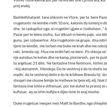
prej andej.
Bashkefshataret tane shkonin ne Vlore, per te bere Paza
rrugetonin ne kembe rreth 10 ore, kalonin dy lumenj e d
dhe, te raskapitur nga ai rrugetim i gjate e i lodhshem , “ b
Pazar per te blere stofra, kur dikush m bente paje, ose bl
guna, per cobanerine. Ata rrugetonin ne grupe, disa mbi 
tjere ne kembe, me torben me buke ne krah dhe me ndon
raki, brenda saj. Mua me erdhi fati ne dere: Po shkoja ne
nje autobus te kohes dhe ne kamp, pionieresh, per te pus
tu argetuar, 21 dite. Ne fantazine time feminore, kishin ze
–lloj skenaresh. Mendoja: Do te veshtroj e do te shetis ne
madh; do te veshtroj detin e do te kridhem Brenda tij; do 
shoqeri me shume femije te rretheve te tjere etj. etj. Nuk
fantasia ime ishte e shfrenuar, por me duhet te pranoj se a
kufizuar, aq sa ishin kufijte e dijes time te asaj moshe.
Duke rrugetuar mesper mes Malit te Bardhe, nga shtepi