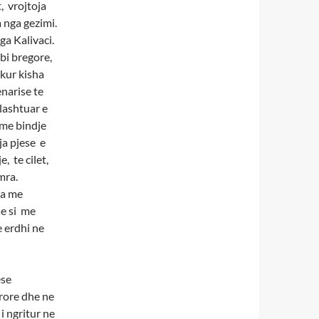
t, vrojtoja
a nga gezimi.
ga Kalivaci.
mbi bregore,
ikur kisha
enarise te
 lashtuar e
 me bindje
ja pjese e
, te cilet,
mra.
ja me
se si me
e erdhi ne
ese
erore dhe ne
i ngritur ne