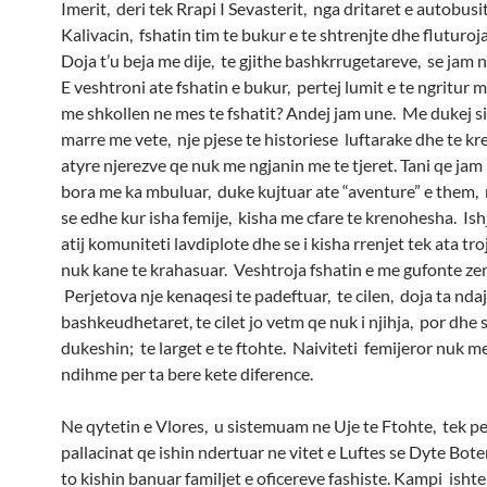
Imerit, deri tek Rrapi I Sevasterit, nga dritaret e autobusi
Kalivacin, fshatin tim te bukur e te shtrenjte dhe fluturoj
Doja t’u beja me dije, te gjithe bashkrrugetareve, se jam n
E veshtroni ate fshatin e bukur, pertej lumit e te ngritur 
me shkollen ne mes te fshatit? Andej jam une. Me dukej s
marre me vete, nje pjese te historiese luftarake dhe te kr
atyre njerezve qe nuk me ngjanin me te tjeret. Tani qe jam
bora me ka mbuluar, duke kujtuar ate “aventure” e them,
se edhe kur isha femije, kisha me cfare te krenohesha. Ish
atij komuniteti lavdiplote dhe se i kisha rrenjet tek ata troje
nuk kane te krahasuar. Veshtroja fshatin e me gufonte ze
Perjetova nje kenaqesi te padeftuar, te cilen, doja ta nda
bashkeudhetaret, te cilet jo vetm qe nuk i njihja, por dhe 
dukeshin; te larget e te ftohte. Naiviteti femijeror nuk m
ndihme per ta bere kete diference.
Ne qytetin e Vlores, u sistemuam ne Uje te Ftohte, tek p
pallacinat qe ishin ndertuar ne vitet e Luftes se Dyte Bot
to kishin banuar familjet e oficereve fashiste. Kampi ishte 