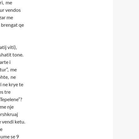
tri, me
 Kur vendos
azar me
e brengat qe
ij viti),
shatit tone.
arte i
utur”, me
ohte, ne
i ne krye te
s tre
 Tepelene”?
 me nje
ershkruaj
e vendi ketu.
te
hume se 9