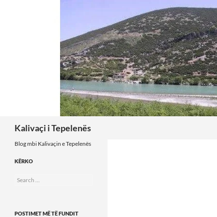
Skip
to
content
Search
Kalivaçi i Tepelenës
Blog mbi Kalivaçin e Tepelenës
KËRKO
Search
for:
POSTIMET MË TË FUNDIT