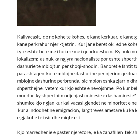
Kalivacasit, qe ne kohe te kohes, e kane kerkuar, e kane g
kane perkrahur njeri-tjetrin. Kur jane beret ok, edhe koh
tyre eshte bere me i forte e me i qendrueshem. Ky nuk mu
lokalizem; as nuk ka ngjyra nacionaliste por eshte shperth
dashurie te mblojtur per shoqi-shoqin. Banoret e fshtit 
para shfaqen kur e mblojne dashurine per njeriun qe duan
mblojne dashurine perbrenda, sic mblon eshka zjarrin dh
shperthejne, vetem kur kjo eshte e nevojshme. Po kur beh
mundur ky shperthim ndjenjash miqesie e dashamiresie
shumice kjo ngjan kur kalivacasi gjendet ne minoritet e ne
kur ai ndodhet ne emigracion, larg treves ametare ku ka l
e gjakut e te fisit dhe miqte e tij.
Kjo marredhenie e paster njerezore, e ka zanafillen tek s