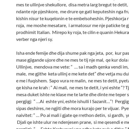
mes te ullinjve shekullore, disa metra larg bregut te detit, 
ndante nje pjeshkore, me drure qe gati keputeshin nga frut
kishin nisur te kuqelonin e te embelsoheshin. Pjeshkorja r
roja, me moshe mesatare, i armatosur me nje paticke te gj
prodhimit Italian. Mirepo ky roja, te cilin e quanin Hekura
verber nga njeri sy.
Isha ende femije dhe dija shume pak nga jeta, por, kur pa
mase gjigande ujore dhe ne mes te tij nje mal, qe kur dola
Ullinjve, mendova me vete: “ … sa i madh qenka vendi im,
male, me gjithe keta ullinj e me kete det” dhe vetja mu duk
e me i fuqishem. Sapo vura re malin, ne mes te detit, pyeta
qe kisha ne krah : “ Ai mali, ne mes te detit, i yni eshte “? Tjet
mesa duket ishte ne klase me te larte dhe dinte me teper 
pergjigj: “ …Ai eshte yni, eshte ishulli I Sazanit…”! Pergji
sipas deshires, ne ngjiti dhe mora kurajo per te vijuar. Pye
naivitet: “ … Po ai mali i gjate qe rrethon detin, si gardh, 
Djali qe ishte ulur ne ndenjesen prane, si me qesendi e m
pergjigj: “ … Eshte Kraburuni yne edhe kete nuk e ditke..”