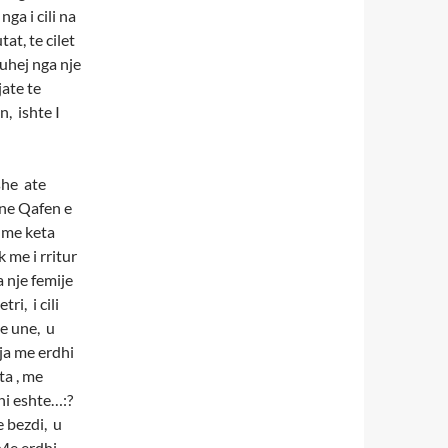
nga i cili na
at, te cilet
uhej nga nje
ate te
n, ishte I
she ate
 ne Qafen e
 me keta
 me i rritur
 nje femije
ri, i cili
se une, u
gja me erdhi
ta , me
yni eshte…:?
e bezdi, u
 Me erdhi