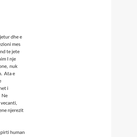
jetur dhe e
ezioni mes
nd te jete
im I nje
tone, nuk
. Ata e
e
et i
? Ne
 vecanti,
ene njerezit
hpirti human