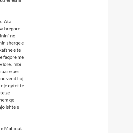
r. Ata
isa bregore
inin” ne
inin sherqe e
kafshe e te
je faqore me
 Vlore, mbi
huar e per
ne vend lloj
 nje qytet te
te ze
 them qe
jo ishte e
te e Mahmut