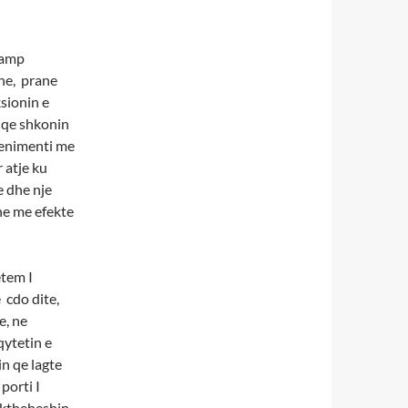
kamp
ane, prane
ksionin e
t qe shkonin
evenimenti me
 atje ku
e dhe nje
ne me efekte
etem I
 cdo dite,
e, ne
qytetin e
in qe lagte
porti I
r ktheheshin