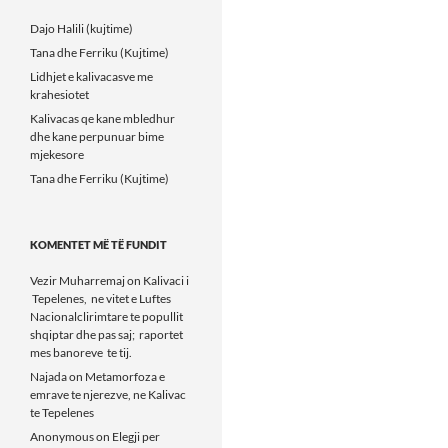
Dajo Halili (kujtime)
Tana dhe Ferriku (Kujtime)
Lidhjet e kalivacasve me
krahesiotet
Kalivacas qe kane mbledhur
dhe kane perpunuar bime
mjekesore
Tana dhe Ferriku (Kujtime)
KOMENTET MË TË FUNDIT
Vezir Muharremaj
on
Kalivaci i
Tepelenes, ne vitet e Luftes
Nacionalclirimtare te popullit
shqiptar dhe pas saj; raportet
mes banoreve te tij.
Najada
on
Metamorfoza e
emrave te njerezve, ne Kalivac
te Tepelenes
Anonymous
on
Elegji per