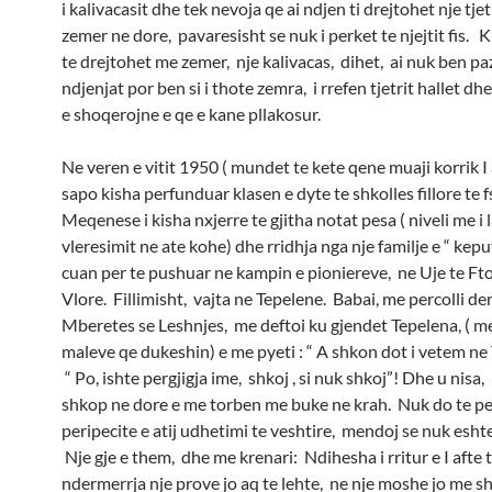
i kalivacasit dhe tek nevoja qe ai ndjen ti drejtohet nje tje
zemer ne dore, pavaresisht se nuk i perket te njejtit fis.
te drejtohet me zemer, nje kalivacas, dihet, ai nuk ben p
ndjenjat por ben si i thote zemra, i rrefen tjetrit hallet dh
e shoqerojne e qe e kane pllakosur.
Ne veren e vitit 1950 ( mundet te kete qene muaji korrik I at
sapo kisha perfunduar klasen e dyte te shkolles fillore te f
Meqenese i kisha nxjerre te gjitha notat pesa ( niveli me i l
vleresimit ne ate kohe) dhe rridhja nga nje familje e “ kep
cuan per te pushuar ne kampin e pioniereve, ne Uje te Ft
Vlore. Fillimisht, vajta ne Tepelene. Babai, me percolli der
Mberetes se Leshnjes, me deftoi ku gjendet Tepelena, ( me
maleve qe dukeshin) e me pyeti : “ A shkon dot i vetem ne
“ Po, ishte pergjigja ime, shkoj , si nuk shkoj”! Dhe u nisa,
shkop ne dore e me torben me buke ne krah. Nuk do te p
peripecite e atij udhetimi te veshtire, mendoj se nuk esht
Nje gje e them, dhe me krenari: Ndihesha i rritur e I afte 
ndermerrja nje prove jo aq te lehte, ne nje moshe jo me s